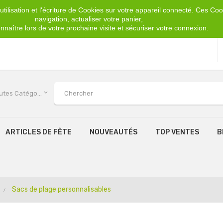
tilisation et l'écriture de Cookies sur votre appareil connecté. Ces Cook
navigation, actualiser votre panier,
nnaître lors de votre prochaine visite et sécuriser votre connexion.
keyboard_arrow_down
Toutes Catégories
ARTICLES DE FÊTE
NOUVEAUTÉS
TOP VENTES
B
Sacs de plage personnalisables