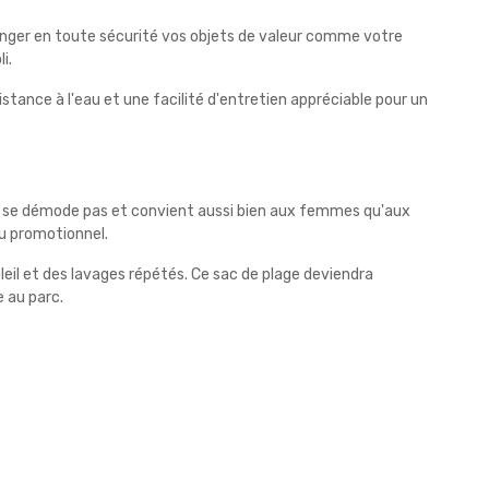
r ranger en toute sécurité vos objets de valeur comme votre
i.
tance à l'eau et une facilité d'entretien appréciable pour un
e se démode pas et convient aussi bien aux femmes qu'aux
ou promotionnel.
leil et des lavages répétés. Ce sac de plage deviendra
e au parc.