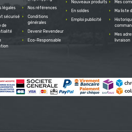
Nouveaux produits
Mes com
 légales
Nos références
En soldes
Ma liste 
t sécurisé
Conditions
Emploi publicité
Historiq
générales
e de
comman
tialité
Devenir Revendeur
Mes adre
e
Eco-Responsable
livraison
ation