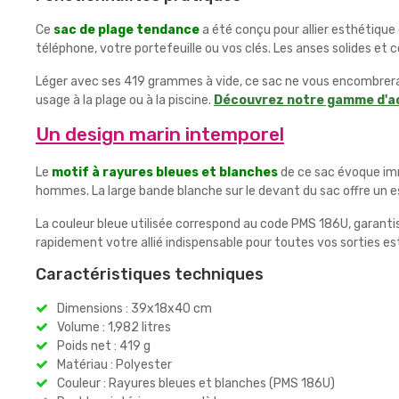
Ce
sac de plage tendance
a été conçu pour allier esthétique 
téléphone, votre portefeuille ou vos clés. Les anses solides et 
Léger avec ses 419 grammes à vide, ce sac ne vous encombrera p
usage à la plage ou à la piscine.
Découvrez notre gamme d'ac
Un design marin intemporel
Le
motif à rayures bleues et blanches
de ce sac évoque imm
hommes. La large bande blanche sur le devant du sac offre un e
La couleur bleue utilisée correspond au code PMS 186U, garantis
rapidement votre allié indispensable pour toutes vos sorties est
Caractéristiques techniques
Dimensions : 39x18x40 cm
Volume : 1,982 litres
Poids net : 419 g
Matériau : Polyester
Couleur : Rayures bleues et blanches (PMS 186U)