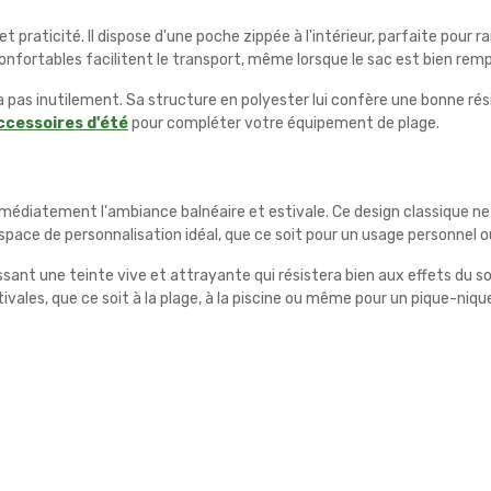
et praticité. Il dispose d'une poche zippée à l'intérieur, parfaite pou
confortables facilitent le transport, même lorsque le sac est bien rempl
as inutilement. Sa structure en polyester lui confère une bonne résis
cessoires d'été
pour compléter votre équipement de plage.
édiatement l'ambiance balnéaire et estivale. Ce design classique n
space de personnalisation idéal, que ce soit pour un usage personnel 
sant une teinte vive et attrayante qui résistera bien aux effets du so
ivales, que ce soit à la plage, à la piscine ou même pour un pique-niqu