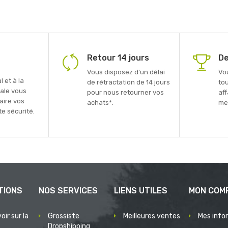
Retour 14 jours
De
Vous disposez d'un délai
Vo
 et à la
de rétractation de 14 jours
to
ale vous
pour nous retourner vos
aff
faire vos
achats*.
mei
e sécurité.
TIONS
NOS SERVICES
LIENS UTILES
MON COM
oir sur la
Grossiste
Meilleures ventes
Mes info
Dropshipping