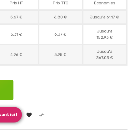
Prix HT
Prix TTC
Économies
5.67 €
6,80 €
Jusqu'à 61,17 €
Jusqu'à
5.31 €
6,37 €
152,93 €
Jusqu'à
4.96 €
5,95 €
367,03 €
R


ant ici !