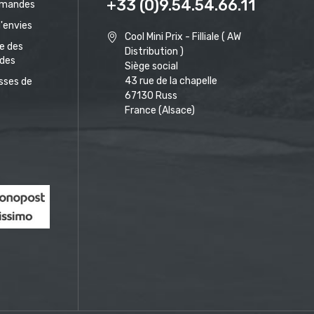
+33 (0)9.54.54.66.11
mandes
d'envies
Cool Mini Prix - Filliale ( AW
ue des
Distribution )
des
Siège social
43 rue de la chapelle
sses de
67130 Russ
France (Alsace)