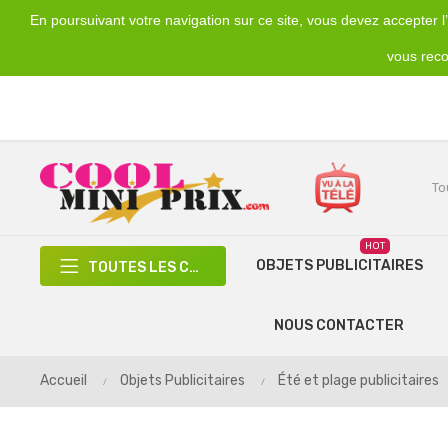
En poursuivant votre navigation sur ce site, vous devez accepter l’u
Emplacement
Devise
€
France
EUR
vous reco
HOT
OBJETS PUBLICITAIRES
TOUTES LES CATÉGORIES
NOUS CONTACTER
Accueil
Objets Publicitaires
Été et plage publicitaires