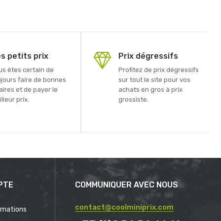
s petits prix
Prix dégressifs
us êtes certain de
Profitez de prix dégressifs
ujours faire de bonnes
sur tout le site pour vos
aires et de payer le
achats en gros à prix
lleur prix.
grossiste.
PTE
COMMUNIQUER AVEC NOUS
contact@coolminiprix.com
rmations