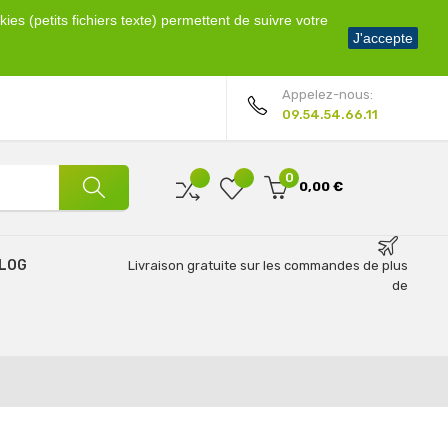
ies (petits fichiers texte) permettent de suivre votre
Bienvenue !
J'accepte
Mon compte
Appelez-nous:
09.54.54.66.11
0
0,00 €
LOG
Livraison gratuite sur les commandes de plus
de
69€