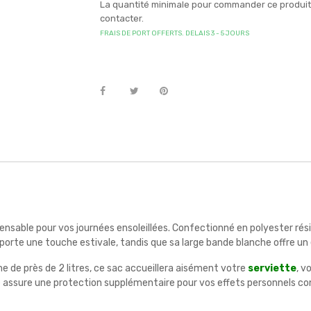
La quantité minimale pour commander ce produit e
contacter.
FRAIS DE PORT OFFERTS. DELAIS 3 - 5 JOURS
pensable pour vos journées ensoleillées. Confectionné en polyester ré
porte une touche estivale, tandis que sa large bande blanche offre un 
de près de 2 litres, ce sac accueillera aisément votre
serviette
, v
e assure une protection supplémentaire pour vos effets personnels cont