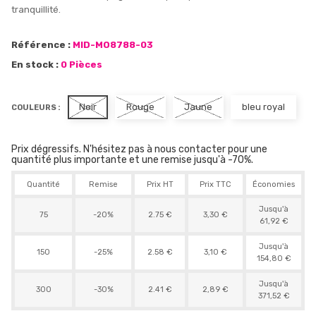
tranquillité.
Référence :
MID-MO8788-03
En stock :
0 Pièces
Noir
Rouge
Jaune
bleu royal
COULEURS :
Prix dégressifs. N'hésitez pas à nous contacter pour une
quantité plus importante et une remise jusqu'à -70%.
Quantité
Remise
Prix HT
Prix TTC
Économies
Jusqu'à
75
-20%
2.75 €
3,30 €
61,92 €
Jusqu'à
150
-25%
2.58 €
3,10 €
154,80 €
Jusqu'à
300
-30%
2.41 €
2,89 €
371,52 €