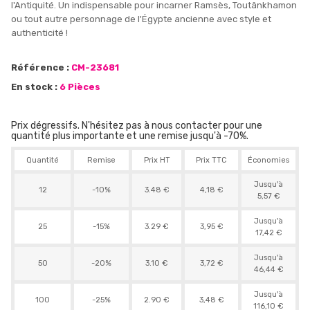
l'Antiquité. Un indispensable pour incarner Ramsès, Toutânkhamon
ou tout autre personnage de l'Égypte ancienne avec style et
authenticité !
Référence :
CM-23681
En stock :
6 Pièces
Prix dégressifs. N'hésitez pas à nous contacter pour une
quantité plus importante et une remise jusqu'à -70%.
Quantité
Remise
Prix HT
Prix TTC
Économies
Jusqu'à
12
-10%
3.48 €
4,18 €
5,57 €
Jusqu'à
25
-15%
3.29 €
3,95 €
17,42 €
Jusqu'à
50
-20%
3.10 €
3,72 €
46,44 €
Jusqu'à
100
-25%
2.90 €
3,48 €
116,10 €