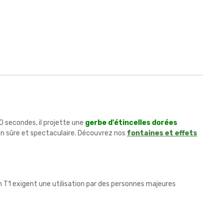
0 secondes, il projette une
gerbe d'étincelles dorées
on sûre et spectaculaire. Découvrez nos
fontaines et effets
n T1 exigent une utilisation par des personnes majeures