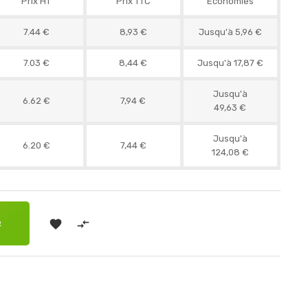
Prix HT
Prix TTC
Économies
7.44 €
8,93 €
Jusqu'à 5,96 €
7.03 €
8,44 €
Jusqu'à 17,87 €
Jusqu'à
6.62 €
7,94 €
49,63 €
Jusqu'à
6.20 €
7,44 €
124,08 €


R