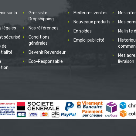
oir sur la
Grossiste
Meilleures ventes
Mes info
Dropshipping
Nouveaux produits
Mes com
 légales
Nos références
En soldes
Ma liste 
t sécurisé
Conditions
Emploi publicité
Historiq
générales
e de
comman
tialité
Devenir Revendeur
Mes adre
e
Eco-Responsable
livraison
ation