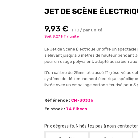
JET DE SCÈNE ÉLECTRIQ
9,93 €
TTC / par unité
Soit 8.27 HT / unité
Le Jet de Scène Électrique Or offre un spectacle
s'élevant jusqu'à 3 mètres de hauteur pendant 30
pour un usage polyvalent, adapté aussi bien aux 
D'un calibre de 28mm et classé T1 (réservé aux pl
système de déclenchement électrique spécifique
livrée avec un emballage carton sécurisé pour 5 
Référence :
CM-30336
En stock :
74 Pièces
Prix dégressifs. N'hésitez pas à nous contacte