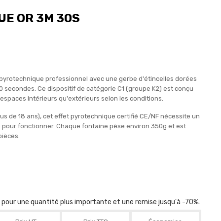
UE OR 3M 30S
 pyrotechnique professionnel avec une gerbe d'étincelles dorées
 secondes. Ce dispositif de catégorie C1 (groupe K2) est conçu
espaces intérieurs qu'extérieurs selon les conditions.
us de 18 ans), cet effet pyrotechnique certifié CE/NF nécessite un
 pour fonctionner. Chaque fontaine pèse environ 350g et est
pièces.
r pour une quantité plus importante et une remise jusqu'à -70%.