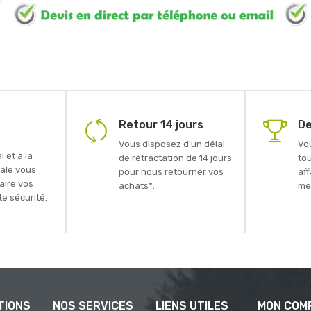
Retour 14 jours
De
Vous disposez d'un délai
Vo
 et à la
de rétractation de 14 jours
to
ale vous
pour nous retourner vos
aff
faire vos
achats*.
mei
e sécurité.
TIONS
NOS SERVICES
LIENS UTILES
MON COM