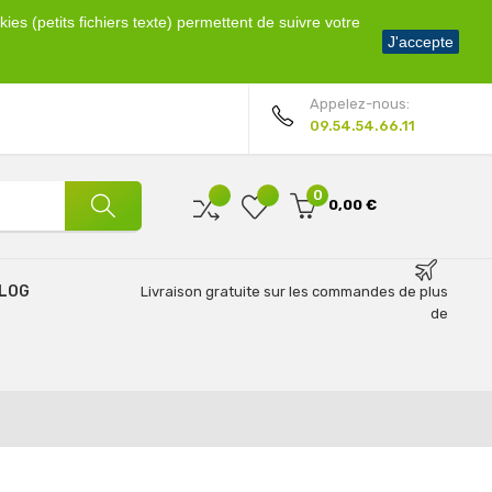
ies (petits fichiers texte) permettent de suivre votre
Bienvenue !
J'accepte
Mon compte
Appelez-nous:
09.54.54.66.11
0
0,00 €
LOG
Livraison gratuite sur les commandes de plus
de
69€