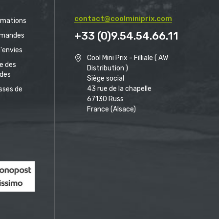
contact@coolminiprix.com
rmations
+33 (0)9.54.54.66.11
mandes
d'envies
Cool Mini Prix - Filliale ( AW
ue des
Distribution )
des
Siège social
43 rue de la chapelle
sses de
67130 Russ
France (Alsace)