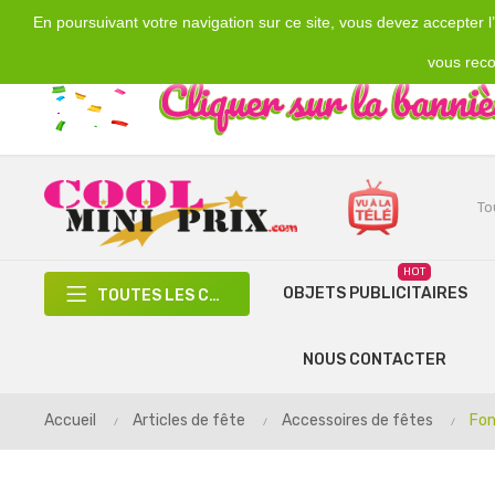
En poursuivant votre navigation sur ce site, vous devez accepter l’u
Emplacement
Devise
€
France
EUR
vous reco
HOT
OBJETS PUBLICITAIRES
TOUTES LES CATÉGORIES
NOUS CONTACTER
Accueil
Articles de fête
Accessoires de fêtes
Fon