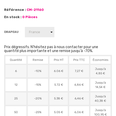
Référence :
CM-21160
En stock :
0 Pièces
DRAPEAU
Prix dégressifs. N'hésitez pas à nous contacter pour une
quantité plus importante et une remise jusqu'à -70%.
Quantité
Remise
Prix HT
Prix TTC
Économies
Jusqu'à
6
-10%
6.06 €
7,27 €
4,85 €
Jusqu'à
12
-15%
5.72 €
6,86 €
14,54 €
Jusqu'à
25
-20%
5.38 €
6,46 €
40,38 €
Jusqu'à
50
-25%
5.05 €
6,06 €
100,95 €