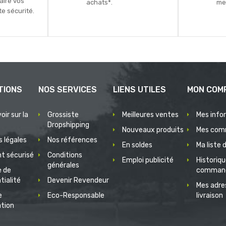
faire vos
achats*.
mei
e sécurité.
TIONS
NOS SERVICES
LIENS UTILES
MON COM
oir sur la
Grossiste
Meilleures ventes
Mes info
Dropshipping
Nouveaux produits
Mes com
 légales
Nos références
En soldes
Ma liste 
t sécurisé
Conditions
Emploi publicité
Historiq
générales
e de
comman
tialité
Devenir Revendeur
Mes adre
e
Eco-Responsable
livraison
ation