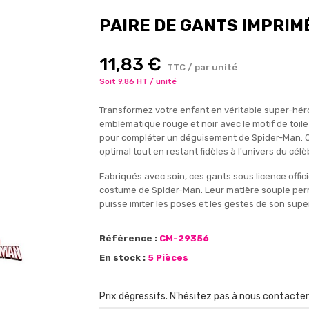
PAIRE DE GANTS IMPRI
11,83 €
TTC / par unité
Soit 9.86 HT / unité
Transformez votre enfant en véritable super-héro
emblématique rouge et noir avec le motif de toile
pour compléter un déguisement de Spider-Man. Co
optimal tout en restant fidèles à l'univers du c
Fabriqués avec soin, ces gants sous licence offici
costume de Spider-Man. Leur matière souple per
puisse imiter les poses et les gestes de son sup
Référence :
CM-29356
En stock :
5 Pièces
Prix dégressifs. N'hésitez pas à nous contacte