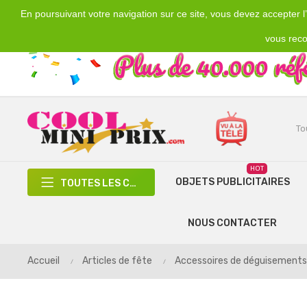
En poursuivant votre navigation sur ce site, vous devez accepter l’u
Emplacement
Devise
€
France
EUR
vous reco
HOT
OBJETS PUBLICITAIRES
TOUTES LES CATÉGORIES
NOUS CONTACTER
Accueil
Articles de fête
Accessoires de déguisements