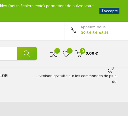
ies (petits fichiers texte) permettent de suivre votre
Bienvenue !
J'accepte
Mon compte
Appelez-nous:
09.54.54.66.11
0
0,00 €
LOG
Livraison gratuite sur les commandes de plus
de
69€