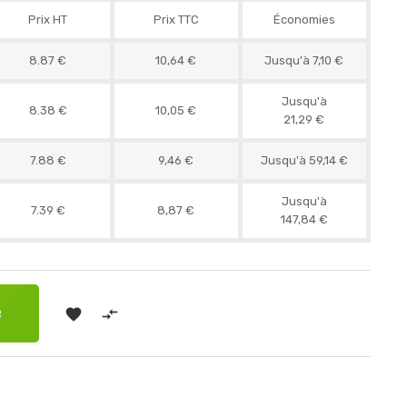
Prix HT
Prix TTC
Économies
8.87 €
10,64 €
Jusqu'à 7,10 €
Jusqu'à
8.38 €
10,05 €
21,29 €
7.88 €
9,46 €
Jusqu'à 59,14 €
Jusqu'à
7.39 €
8,87 €
147,84 €


R