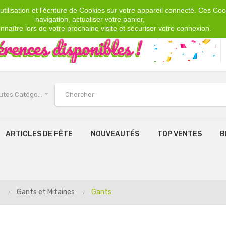
tilisation et l'écriture de Cookies sur votre appareil connecté. Ces Cook
navigation, actualiser votre panier,
nnaître lors de votre prochaine visite et sécuriser votre connexion.
keyboard_arrow_down
Toutes Catégories
ARTICLES DE FÊTE
NOUVEAUTÉS
TOP VENTES
B
Gants et Mitaines
Gants