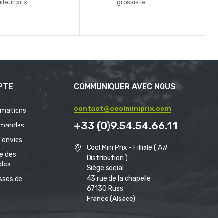
lleur prix.
grossiste.
PTE
COMMUNIQUER AVEC NOUS
contact@coolminiprix.com
rmations
+33 (0)9.54.54.66.11
mandes
d'envies
Cool Mini Prix - Filliale ( AW
ue des
Distribution )
des
Siège social
43 rue de la chapelle
sses de
67130 Russ
France (Alsace)