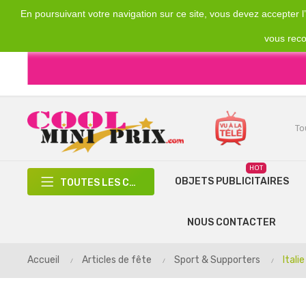
En poursuivant votre navigation sur ce site, vous devez accepter l’u
Emplacement
Devise
€
France
EUR
vous reco
HOT
OBJETS PUBLICITAIRES
TOUTES LES CATÉGORIES
NOUS CONTACTER
Accueil
Articles de fête
Sport & Supporters
Italie