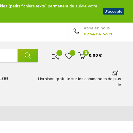
ies (petits fichiers texte) permettent de suivre votre
Bienvenue !
J'accepte
Mon compte
Appelez-nous:
09.54.54.66.11
0
0,00 €
LOG
Livraison gratuite sur les commandes de plus
de
69€