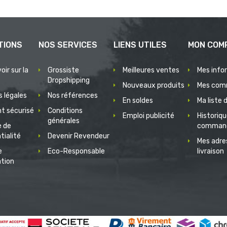
TIONS
NOS SERVICES
LIENS UTILES
MON COM
oir sur la
Grossiste
Meilleures ventes
Mes info
Dropshipping
Nouveaux produits
Mes com
 légales
Nos références
En soldes
Ma liste 
t sécurisé
Conditions
Emploi publicité
Historiq
générales
e de
comman
tialité
Devenir Revendeur
Mes adre
e
Eco-Responsable
livraison
ation