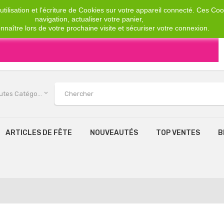
tilisation et l'écriture de Cookies sur votre appareil connecté. Ces Cook
navigation, actualiser votre panier,
nnaître lors de votre prochaine visite et sécuriser votre connexion.
keyboard_arrow_down
Toutes Catégories
ARTICLES DE FÊTE
NOUVEAUTÉS
TOP VENTES
B