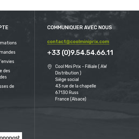
PTE
COMMUNIQUER AVEC NOUS
contact@coolminiprix.com
rmations
+33 (0)9.54.54.66.11
mandes
d'envies
Cool Mini Prix - Filliale ( AW
ue des
Distribution )
des
Siège social
43 rue de la chapelle
sses de
67130 Russ
France (Alsace)