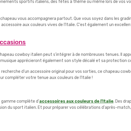
énements sportifs italiens, des fêtes à thème ou même lors de vos vo
e chapeau vous accompagnera partout. Que vous soyez dans les gradins
t accessoire aux couleurs vives de l'Italie. C'est également un excell
occasions
hapeau cowboy italien peut s'intégrer à de nombreuses tenues. Il appo
musique apprécieront également son style décalé et sa protection cont
 recherche d'un accessoire original pour vos sorties, ce chapeau cowb
ur compléter votre tenue aux couleurs de l'Italie !
tre gamme complète d'
accessoires aux couleurs de l'Italie
. Des dra
on du sport italien. Et pour préparer vos célébrations d'après-match, n