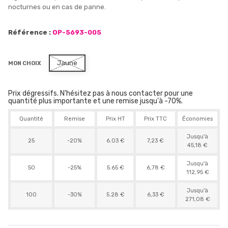
nocturnes ou en cas de panne.
Référence :
OP-5693-005
Jaune
MON CHOIX
Prix dégressifs. N'hésitez pas à nous contacter pour une
quantité plus importante et une remise jusqu'à -70%.
Quantité
Remise
Prix HT
Prix TTC
Économies
Jusqu'à
25
-20%
6.03 €
7,23 €
45,18 €
Jusqu'à
50
-25%
5.65 €
6,78 €
112,95 €
Jusqu'à
100
-30%
5.28 €
6,33 €
271,08 €