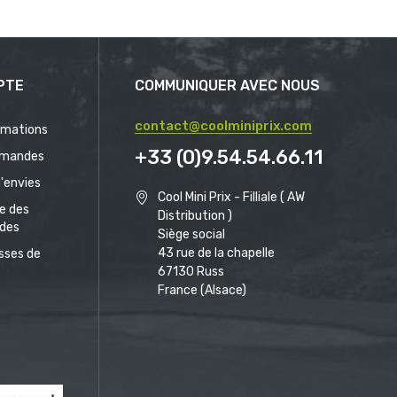
PTE
COMMUNIQUER AVEC NOUS
contact@coolminiprix.com
rmations
+33 (0)9.54.54.66.11
mandes
d'envies
Cool Mini Prix - Filliale ( AW
ue des
Distribution )
des
Siège social
43 rue de la chapelle
sses de
67130 Russ
France (Alsace)