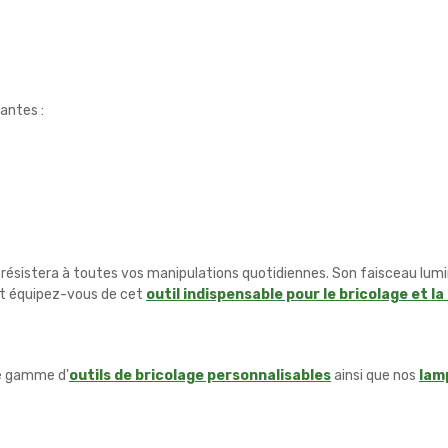
antes :
 résistera à toutes vos manipulations quotidiennes. Son faisceau lum
 et équipez-vous de cet
outil indispensable pour le bricolage et l
e gamme d'
outils de bricolage personnalisables
ainsi que nos
lam