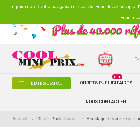
En poursuivant votre navigation sur ce site, vous devez accepter l’u
Emplacement
Devise
€
France
EUR
vous reco
HOT
OBJETS PUBLICITAIRES
TOUTES LES CATÉGORIES
NOUS CONTACTER
Accueil
Objets Publicitaires
Bricolage et voiture perso