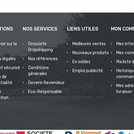
TIONS
NOS SERVICES
LIENS UTILES
MON COM
oir sur la
Grossiste
Meilleures ventes
Mes info
Dropshipping
Nouveaux produits
Mes com
 légales
Nos références
En soldes
Ma liste 
t sécurisé
Conditions
Emploi publicité
Historiq
générales
e de
comman
tialité
Devenir Revendeur
Mes adre
e
Eco-Responsable
livraison
ation