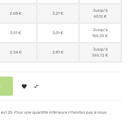
Jusqu'à
2.68 €
3,21 €
60,12 €
Jusqu'à
2.51 €
3,01 €
150,30 €
Jusqu'à
2.34 €
2,81 €
360,72 €


R
est 25. Pour une quantité inférieure n'hésitez pas à nous