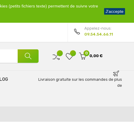
ies (petits fichiers texte) permettent de suivre votre
Bienvenue !
J'accepte
Mon compte
Appelez-nous:
09.54.54.66.11
0
0,00 €
LOG
Livraison gratuite sur les commandes de plus
de
69€