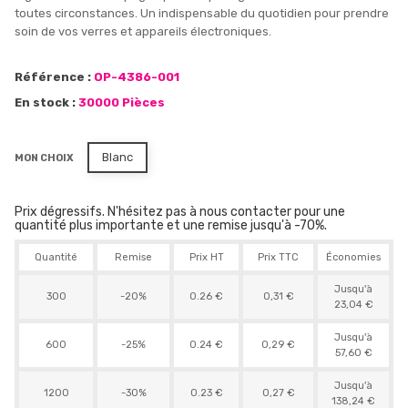
toutes circonstances. Un indispensable du quotidien pour prendre
soin de vos verres et appareils électroniques.
Référence :
OP-4386-001
En stock :
30000 Pièces
Blanc
MON CHOIX
Prix dégressifs. N'hésitez pas à nous contacter pour une
quantité plus importante et une remise jusqu'à -70%.
Quantité
Remise
Prix HT
Prix TTC
Économies
Jusqu'à
300
-20%
0.26 €
0,31 €
23,04 €
Jusqu'à
600
-25%
0.24 €
0,29 €
57,60 €
Jusqu'à
1200
-30%
0.23 €
0,27 €
138,24 €