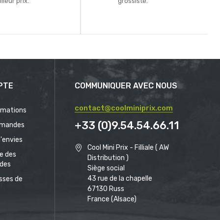
lleur prix.
grossiste.
PTE
COMMUNIQUER AVEC NOUS
contact@coolminiprix.com
rmations
+33 (0)9.54.54.66.11
mandes
d'envies
Cool Mini Prix - Filliale ( AW
ue des
Distribution )
des
Siège social
43 rue de la chapelle
sses de
67130 Russ
France (Alsace)