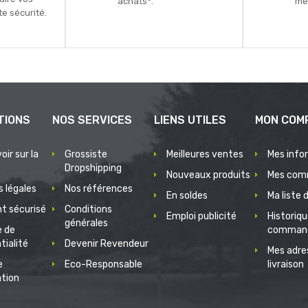
achats*.
mei
e sécurité.
TIONS
NOS SERVICES
LIENS UTILES
MON COM
oir sur la
Grossiste
Meilleures ventes
Mes info
Dropshipping
Nouveaux produits
Mes com
 légales
Nos références
En soldes
Ma liste 
t sécurisé
Conditions
Emploi publicité
Historiq
générales
e de
comman
tialité
Devenir Revendeur
Mes adre
e
Eco-Responsable
livraison
ation