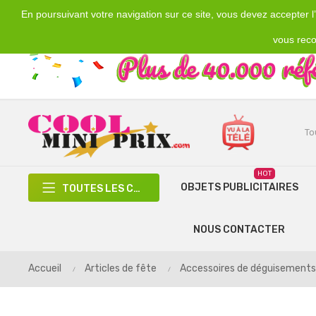
En poursuivant votre navigation sur ce site, vous devez accepter l’u
Emplacement
Devise
€
France
EUR
vous reco
HOT
OBJETS PUBLICITAIRES
TOUTES LES CATÉGORIES
NOUS CONTACTER
Accueil
Articles de fête
Accessoires de déguisements