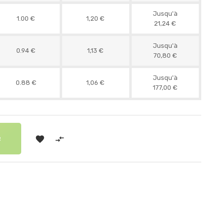
Jusqu'à
1.00 €
1,20 €
21,24 €
Jusqu'à
0.94 €
1,13 €
70,80 €
Jusqu'à
0.88 €
1,06 €
177,00 €


R