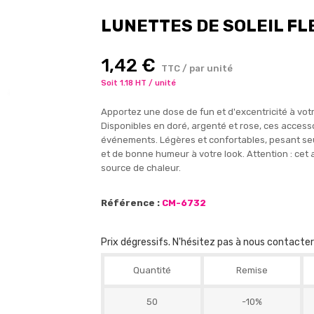
LUNETTES DE SOLEIL FL
1,42 €
TTC / par unité
Soit 1.18 HT / unité
Apportez une dose de fun et d'excentricité à votr
Disponibles en doré, argenté et rose, ces accesso
événements. Légères et confortables, pesant seu
et de bonne humeur à votre look. Attention : cet a
source de chaleur.
Référence :
CM-6732
Prix dégressifs. N'hésitez pas à nous contacte
Quantité
Remise
50
-10%