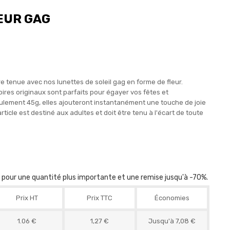
EUR GAG
e tenue avec nos lunettes de soleil gag en forme de fleur.
ires originaux sont parfaits pour égayer vos fêtes et
lement 45g, elles ajouteront instantanément une touche de joie
rticle est destiné aux adultes et doit être tenu à l'écart de toute
r pour une quantité plus importante et une remise jusqu'à -70%.
Prix HT
Prix TTC
Économies
1.06 €
1,27 €
Jusqu'à 7,08 €