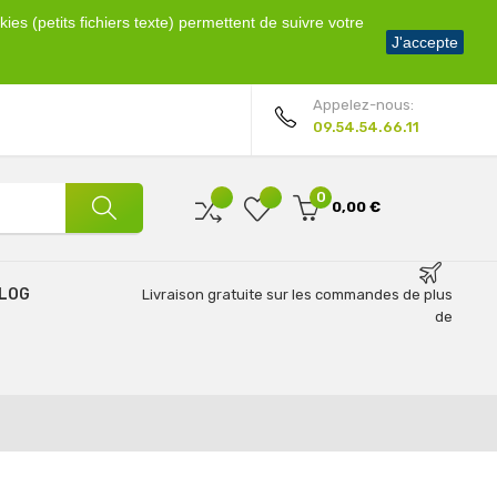
ies (petits fichiers texte) permettent de suivre votre
Bienvenue !
J'accepte
Mon compte
Appelez-nous:
09.54.54.66.11
0
0,00 €
LOG
Livraison gratuite sur les commandes de plus
de
69€