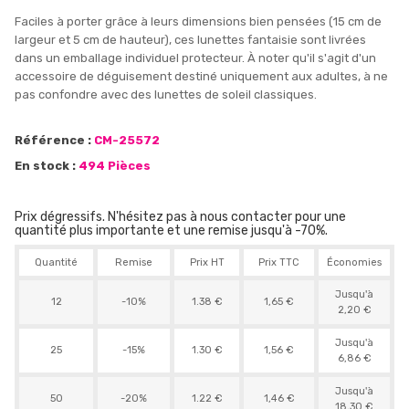
Faciles à porter grâce à leurs dimensions bien pensées (15 cm de
largeur et 5 cm de hauteur), ces lunettes fantaisie sont livrées
dans un emballage individuel protecteur. À noter qu'il s'agit d'un
accessoire de déguisement destiné uniquement aux adultes, à ne
pas confondre avec des lunettes de soleil classiques.
Référence :
CM-25572
En stock :
494 Pièces
Prix dégressifs. N'hésitez pas à nous contacter pour une
quantité plus importante et une remise jusqu'à -70%.
Quantité
Remise
Prix HT
Prix TTC
Économies
Jusqu'à
12
-10%
1.38 €
1,65 €
2,20 €
Jusqu'à
25
-15%
1.30 €
1,56 €
6,86 €
Jusqu'à
50
-20%
1.22 €
1,46 €
18,30 €