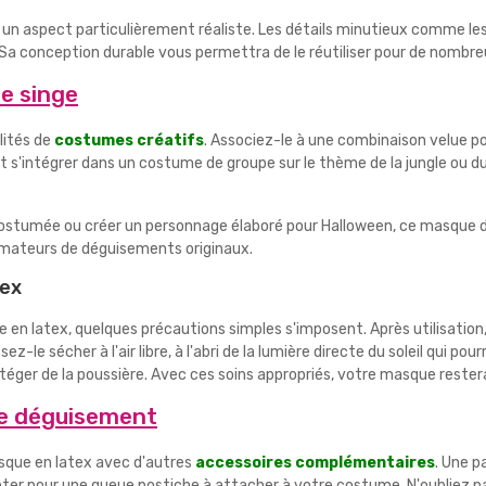
un aspect particulièrement réaliste. Les détails minutieux comme les p
a conception durable vous permettra de le réutiliser pour de nombre
e singe
lités de
costumes créatifs
. Associez-le à une combinaison velue po
t s'intégrer dans un costume de groupe sur le thème de la jungle ou d
stumée ou créer un personnage élaboré pour Halloween, ce masque de 
amateurs de déguisements originaux.
tex
ge en latex, quelques précautions simples s'imposent. Après utilisati
-le sécher à l'air libre, à l'abri de la lumière directe du soleil qui pour
protéger de la poussière. Avec ces soins appropriés, votre masque rest
re déguisement
sque en latex avec d'autres
accessoires complémentaires
. Une p
r pour une queue postiche à attacher à votre costume. N'oubliez pas