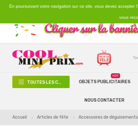
En poursuivant votre navigation sur ce site, vous devez accepter l’u
Emplacement
Devise
€
France
EUR
vous reco
HOT
OBJETS PUBLICITAIRES
TOUTES LES CATÉGORIES
NOUS CONTACTER
Accueil
Articles de fête
Accessoires de déguisements