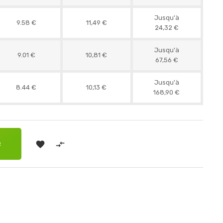
Jusqu'à
9.58 €
11,49 €
24,32 €
Jusqu'à
9.01 €
10,81 €
67,56 €
Jusqu'à
8.44 €
10,13 €
168,90 €


R