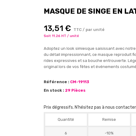
MASQUE DE SINGE EN LA
13,51 €
TTC / par unité
Soit 11.26 HT / unité
Adoptez un look simiesque saisissant avec notre
du détail impressionnant, ce masque reproduit fi
rides expressives et sa bouche entrouverte. Lége
original lors de vos fêtes et événements costumés
Référence :
CM-19113
En stock :
29 Pièces
Prix dégressifs. N'hésitez pas à nous contacte
Quantité
Remise
6
-10%