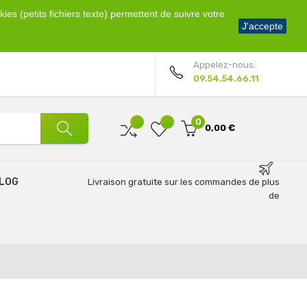
ies (petits fichiers texte) permettent de suivre votre
Bienvenue !
J'accepte
Mon compte
Appelez-nous:
09.54.54.66.11
0
0,00 €
LOG
Livraison gratuite sur les commandes de plus
de
69€