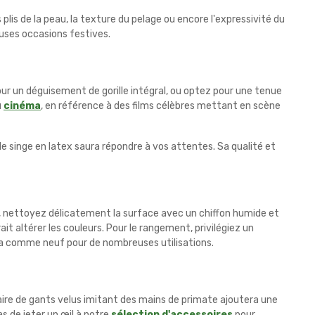
lis de la peau, la texture du pelage ou encore l'expressivité du
uses occasions festives.
ur un déguisement de gorille intégral, ou optez pour une tenue
u
cinéma
, en référence à des films célèbres mettant en scène
singe en latex saura répondre à vos attentes. Sa qualité et
on, nettoyez délicatement la surface avec un chiffon humide et
rait altérer les couleurs. Pour le rangement, privilégiez un
era comme neuf pour de nombreuses utilisations.
aire de gants velus imitant des mains de primate ajoutera une
 de jeter un œil à notre
sélection d'accessoires
pour