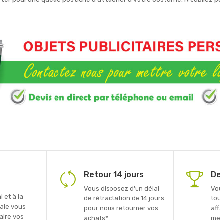
.
Retour 14 jours
De
Vous disposez d'un délai
Vo
 et à la
de rétractation de 14 jours
to
ale vous
pour nous retourner vos
aff
faire vos
achats*.
mei