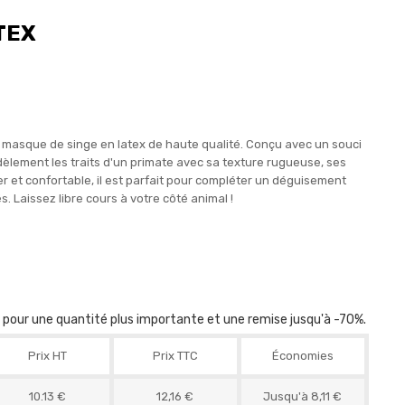
TEX
 masque de singe en latex de haute qualité. Conçu avec un souci
dèlement les traits d'un primate avec sa texture rugueuse, ses
r et confortable, il est parfait pour compléter un déguisement
. Laissez libre cours à votre côté animal !
r pour une quantité plus importante et une remise jusqu'à -70%.
Prix HT
Prix TTC
Économies
10.13 €
12,16 €
Jusqu'à 8,11 €