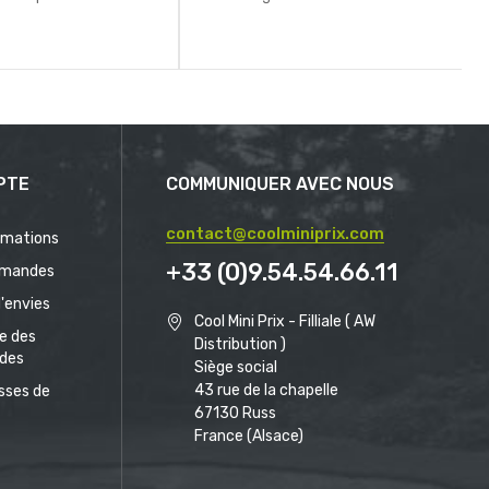
PTE
COMMUNIQUER AVEC NOUS
contact@coolminiprix.com
rmations
+33 (0)9.54.54.66.11
mandes
d'envies
Cool Mini Prix - Filliale ( AW
ue des
Distribution )
des
Siège social
43 rue de la chapelle
sses de
67130 Russ
France (Alsace)