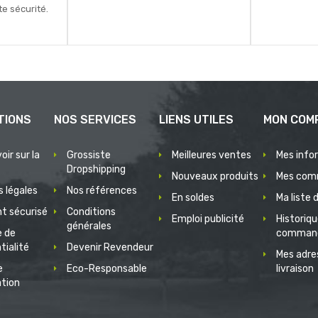
e sécurité.
TIONS
NOS SERVICES
LIENS UTILES
MON COM
oir sur la
Grossiste
Meilleures ventes
Mes info
Dropshipping
Nouveaux produits
Mes com
 légales
Nos références
En soldes
Ma liste 
t sécurisé
Conditions
Emploi publicité
Historiq
générales
e de
comman
tialité
Devenir Revendeur
Mes adre
e
Eco-Responsable
livraison
ation