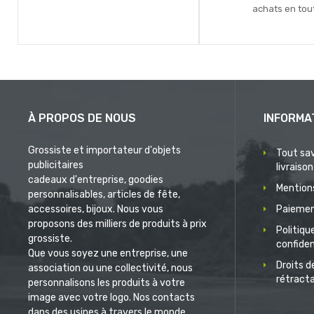
achats en tout
À PROPOS DE NOUS
INFORMA
Grossiste et importateur d'objets
Tout sav
publicitaires
livraison
cadeaux d'entreprise, goodies
Mentions
personnalisables, articles de fête,
accessoires, bijoux. Nous vous
Paiemen
proposons des milliers de produits à prix
Politiqu
grossiste.
confiden
Que vous soyez une entreprise, une
Droits d
association ou une collectivité, nous
rétract
personnalisons les produits à votre
image avec votre logo. Nos contacts
dans des usines à travers le monde