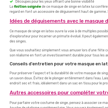
Découpes pour les yeux offrant une bonne visibilité
La
finition soignée
de ce masque de singe en latex lui confère 
regard en font un accessoire de déguisement haut de gamme. S
Idées de déguisements avec le masque d
Ce masque de singe en latex ouvre la voie à de multiples possibi
d'explorateur pour incarner un primate évolué. Il peut égalemen
des singes.
Que vous souhaitiez simplement vous amuser lors d'une fête co
son réalisme en font un investissement durable pour tous les 
Conseils d'entretien pour votre masque en la
Pour préserver l'aspect et la durabilité de votre masque de sin
un savon doux. Évitez de le plonger entièrement dans l'eau. Laissez
endroit sec et frais, idéalement dans un sac en tissu pour le 
Autres accessoires pour compléter vot
Pour parfaire votre costume de singe, pensez à associer ce ma
touche de réalisme supplémentaire. Vous pouvez également opte