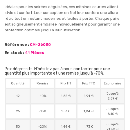
Idéales pour les soirées déguisées, ces mitaines courtes allient
style et confort. Leur conception en filet leur confère une allure
rétro tout en restant modernes et faciles à porter. Chaque paire
est soigneusement emballée individuellement pour garantir une
protection optimale jusqu'à leur utilisation.
Référence :
CM-26030
En stock :
41 Pièces
Prix dégressifs. N'hésitez pas à nous contacter pour une
quantité plus importante et une remise jusqu'à -70%.
Quantité
Remise
Prix HT
Prix TTC
Économies
Jusqu'à
12
-10%
1.62 €
1,94 €
2,59 €
Jusqu'à
25
-15%
1.53 €
1,84 €
8,10 €
Jusqu'à
50
-20%
1.44 €
1,73 €
21,60 €