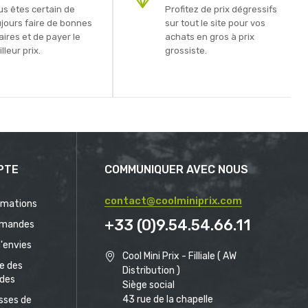
us êtes certain de
Profitez de prix dégressifs
ujours faire de bonnes
sur tout le site pour vos
aires et de payer le
achats en gros à prix
lleur prix.
grossiste.
PTE
COMMUNIQUER AVEC NOUS
contact@coolminiprix.com
rmations
+33 (0)9.54.54.66.11
mandes
d'envies
Cool Mini Prix - Filliale ( AW
ue des
Distribution )
des
Siège social
43 rue de la chapelle
sses de