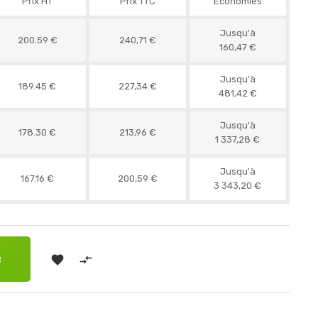
Prix HT
Prix TTC
Économies
Jusqu'à
200.59 €
240,71 €
160,47 €
Jusqu'à
189.45 €
227,34 €
481,42 €
Jusqu'à
178.30 €
213,96 €
1 337,28 €
Jusqu'à
167.16 €
200,59 €
3 343,20 €


R