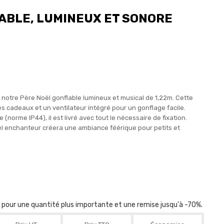
ABLE, LUMINEUX ET SONORE
 notre Père Noël gonflable lumineux et musical de 1,22m. Cette
 cadeaux et un ventilateur intégré pour un gonflage facile.
 (norme IP44), il est livré avec tout le nécessaire de fixation.
l enchanteur créera une ambiance féérique pour petits et
r pour une quantité plus importante et une remise jusqu'à -70%.