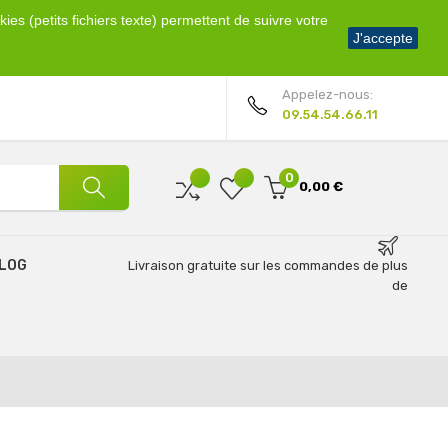
ies (petits fichiers texte) permettent de suivre votre
Bienvenue !
J'accepte
Mon compte
Appelez-nous:
09.54.54.66.11
0
0,00 €
LOG
Livraison gratuite sur les commandes de plus
de
69€