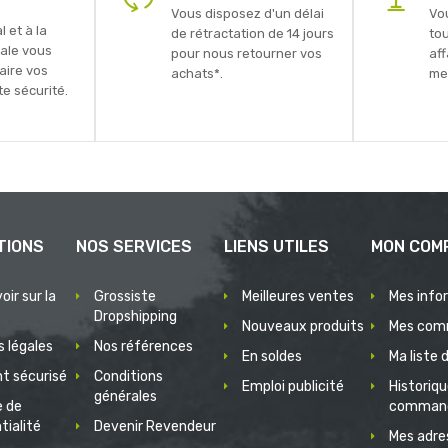
Vous disposez d'un délai
Vo
 et à la
de rétractation de 14 jours
to
ale vous
pour nous retourner vos
aff
faire vos
achats*.
mei
e sécurité.
TIONS
NOS SERVICES
LIENS UTILES
MON COM
oir sur la
Grossiste
Meilleures ventes
Mes info
Dropshipping
Nouveaux produits
Mes com
 légales
Nos références
En soldes
Ma liste 
t sécurisé
Conditions
Emploi publicité
Historiq
générales
e de
comman
tialité
Devenir Revendeur
Mes adre