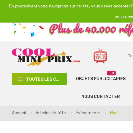
En poursuivant votre navigation sur ce site, vous devez accepter l’u
Emplacement
Devise
€
France
EUR
vous reco
HOT
OBJETS PUBLICITAIRES
TOUTES LES CATÉGORIES
NOUS CONTACTER
Accueil
Articles de fête
Événements
Noël