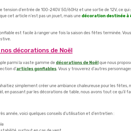
 tension d'entrée de 100-240V 50/60Hz et une sortie de 12V, ce qui g
que cet article n'est pas un jouet, mais une
décoration destinée à 
gonflable est facile à ranger une fois la saison des fêtes terminée. V
stive.
 nos décorations de Noël
emple parmi la vaste gamme de
décorations de Noël
que nous proposo
lection d'
articles gonflables
. Vous y trouverez d'autres personnages
uhaitiez simplement créer une ambiance chaleureuse pour les fêtes, n
l, en passant par les décorations de table, nous avons tout ce qu'il f
s année, voici quelques conseils d'utilisation et d'entretien :
ble
 stabilité, surtout en cas de vent