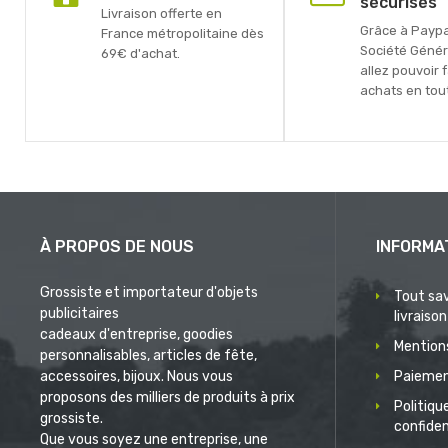
sécurisés
Livraison offerte en
Grâce à Paypal
France métropolitaine dès
Société Génér
69€ d'achat.
allez pouvoir 
achats en tout
À PROPOS DE NOUS
INFORMA
Grossiste et importateur d'objets
Tout sav
publicitaires
livraison
cadeaux d'entreprise, goodies
Mentions
personnalisables, articles de fête,
accessoires, bijoux. Nous vous
Paiemen
proposons des milliers de produits à prix
Politiqu
grossiste.
confiden
Que vous soyez une entreprise, une