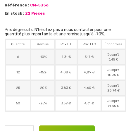
Référence :
CM-5356
En stock :
22 Pièces
Prix dégressifs. N'hésitez pas à nous contacter pour une
quantité plus importante et une remise jusqu'à -70%.
Quantité
Remise
Prix HT
Prix TTC
Économies
Jusqu'à
6
-10%
4.31 €
5,17 €
3,45 €
Jusqu'à
12
-15%
4.08 €
4,89 €
10,35 €
Jusqu'à
25
-20%
3.83 €
4,60 €
28,74 €
Jusqu'à
50
-25%
3.59 €
4,31 €
71,85 €