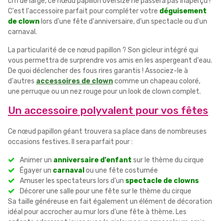
cm de large, ce nœud papillon oversize ne passera pas inaperçu !
C'est l'accessoire parfait pour compléter votre
déguisement
de clown
lors d'une fête d'anniversaire, d'un spectacle ou d'un
carnaval.
La particularité de ce nœud papillon ? Son gicleur intégré qui
vous permettra de surprendre vos amis en les aspergeant d'eau.
De quoi déclencher des fous rires garantis ! Associez-le à
d'autres
accessoires de clown
comme un chapeau coloré,
une perruque ou un nez rouge pour un look de clown complet.
Un accessoire polyvalent pour vos fêtes
Ce nœud papillon géant trouvera sa place dans de nombreuses
occasions festives. Il sera parfait pour :
Animer un
anniversaire d'enfant
sur le thème du cirque
Égayer un
carnaval
ou une fête costumée
Amuser les spectateurs lors d'un
spectacle de clowns
Décorer une salle pour une fête sur le thème du cirque
Sa taille généreuse en fait également un élément de décoration
idéal pour accrocher au mur lors d'une fête à thème. Les