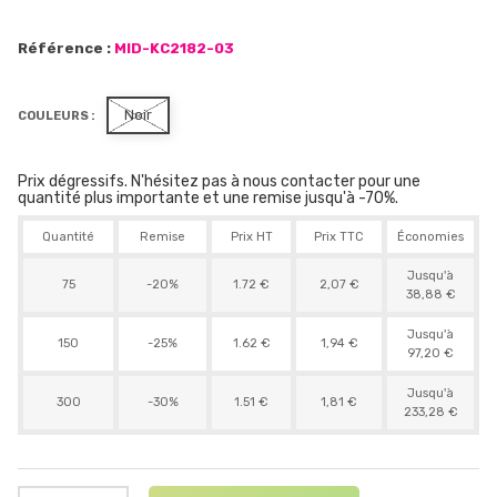
Référence :
MID-KC2182-03
Noir
COULEURS :
Prix dégressifs. N'hésitez pas à nous contacter pour une
quantité plus importante et une remise jusqu'à -70%.
Quantité
Remise
Prix HT
Prix TTC
Économies
Jusqu'à
75
-20%
1.72 €
2,07 €
38,88 €
Jusqu'à
150
-25%
1.62 €
1,94 €
97,20 €
Jusqu'à
300
-30%
1.51 €
1,81 €
233,28 €