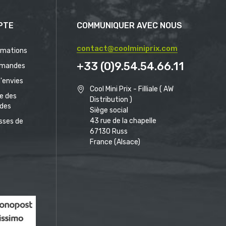
PTE
COMMUNIQUER AVEC NOUS
contact@coolminiprix.com
rmations
+33 (0)9.54.54.66.11
mandes
d'envies
Cool Mini Prix - Filliale ( AW
ue des
Distribution )
des
Siège social
43 rue de la chapelle
sses de
67130 Russ
France (Alsace)