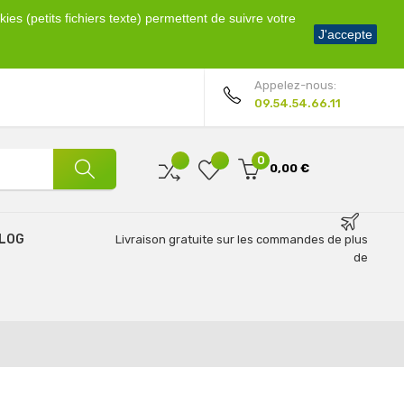
ies (petits fichiers texte) permettent de suivre votre
Bienvenue !
J'accepte
Mon compte
Appelez-nous:
09.54.54.66.11
0
0,00 €
LOG
Livraison gratuite sur les commandes de plus
de
69€