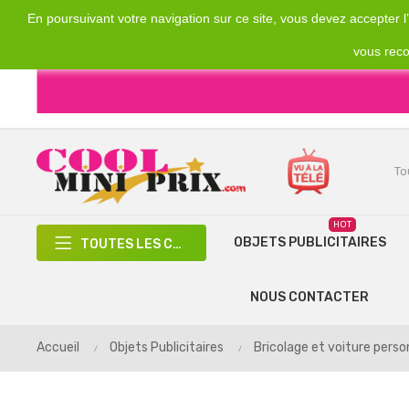
En poursuivant votre navigation sur ce site, vous devez accepter l’u
Emplacement
Devise
€
France
EUR
vous reco
HOT
OBJETS PUBLICITAIRES
TOUTES LES CATÉGORIES
NOUS CONTACTER
Accueil
Objets Publicitaires
Bricolage et voiture perso