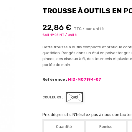
TROUSSE À OUTILS EN P
22,86 €
TTC / par unité
Soit 19.05 HT / unité
Cette trousse à outils compacte et pratique contien
quotidien. Rangés dans un étui en polyester gris
pinces, des ciseaux à fil, des tournevis et plusieu
portée de main.
Référence :
MID-MO7194-07
kaki
COULEURS :
Prix dégressifs. N'hésitez pas à nous contacte
Quantité
Remise