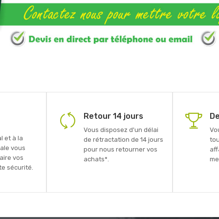
Retour 14 jours
De
Vous disposez d'un délai
Vo
 et à la
de rétractation de 14 jours
to
ale vous
pour nous retourner vos
aff
faire vos
achats*.
mei
e sécurité.