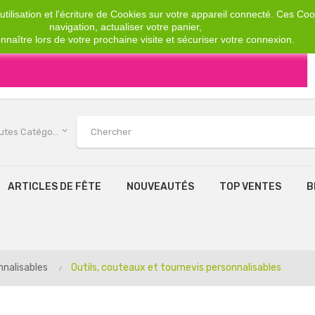
tilisation et l'écriture de Cookies sur votre appareil connecté. Ces Cook
navigation, actualiser votre panier,
nnaître lors de votre prochaine visite et sécuriser votre connexion.
keyboard_arrow_down
Toutes Catégories
ARTICLES DE FÊTE
NOUVEAUTÉS
TOP VENTES
B
nnalisables
Outils, couteaux et tournevis personnalisables