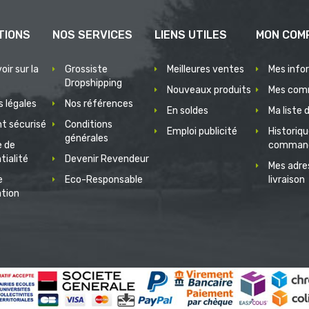
TIONS
NOS SERVICES
LIENS UTILES
MON COM
oir sur la
Grossiste
Meilleures ventes
Mes info
Dropshipping
Nouveaux produits
Mes com
 légales
Nos références
En soldes
Ma liste 
t sécurisé
Conditions
Emploi publicité
Historiq
générales
e de
comman
tialité
Devenir Revendeur
Mes adre
e
Eco-Responsable
livraison
ation