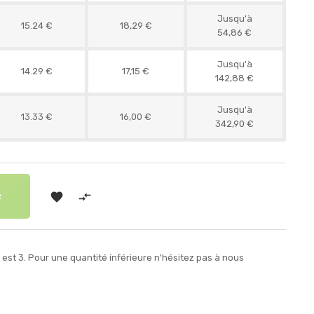
Jusqu'à
15.24 €
18,29 €
54,86 €
Jusqu'à
14.29 €
17,15 €
142,88 €
Jusqu'à
13.33 €
16,00 €
342,90 €


R
st 3. Pour une quantité inférieure n'hésitez pas à nous