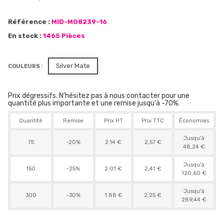
Référence :
MID-MO8239-16
En stock :
1465 Pièces
Silver Mate
COULEURS :
Prix dégressifs. N'hésitez pas à nous contacter pour une
quantité plus importante et une remise jusqu'à -70%.
Quantité
Remise
Prix HT
Prix TTC
Économies
Jusqu'à
75
-20%
2.14 €
2,57 €
48,24 €
Jusqu'à
150
-25%
2.01 €
2,41 €
120,60 €
Jusqu'à
300
-30%
1.88 €
2,25 €
289,44 €