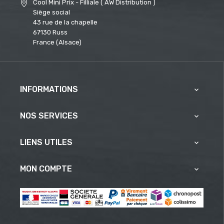
Cool Mini Prix - Filliale ( AW Distribution )
Siège social
43 rue de la chapelle
67130 Russ
France (Alsace)
INFORMATIONS

NOS SERVICES

LIENS UTILES

MON COMPTE
