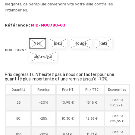
élégants, ce parapluie deviendra vite votre allié contre les
intempéries.
Référence :
MID-MO8780-03
Noir
Bleu
Rouge
kaki
COULEURS :
bleu royal
Prix dégressifs. N'hésitez pas à nous contacter pour une
quantité plus importante et une remise jusqu'à -70%.
Quantité
Remise
Prix HT
Prix TTC
Économies
Jusqu'à
25
-20%
10.98 €
13,18 €
82,38 €
Jusqu'à
50
-25%
10.30 €
12,36 €
205,95 €
Jusqu'à
100
-30%
9.61 €
11,53 €