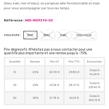
(bleu, kaki, noir et bleu), ce parapluie allie fonctionnalité et style
pour vous accompagner par tous les temps.
Référence :
MID-MO9370-03
Noir
Bleu
kaki
bleu royal
COULEURS :
Prix dégressifs. N'hésitez pas à nous contacter pour une
quantité plus importante et une remise jusqu'à -70%.
Quantité
Remise
Prix HT
Prix TTC
Économies
Jusqu'à
10
-20%
24.90 €
29,88 €
74,69 €
Jusqu'à
25
-25%
23.34 €
28,01 €
233,40 €
Jusqu'à
50
-30%
21.78 €
26,14 €
560,16 €