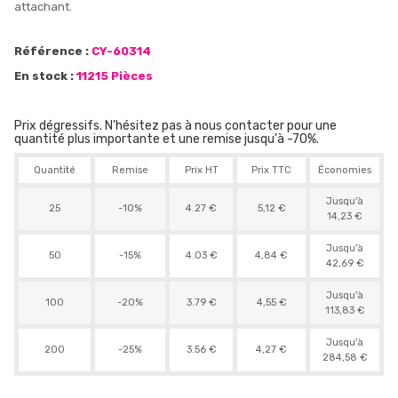
attachant.
Référence :
CY-60314
En stock :
11215 Pièces
Prix dégressifs. N'hésitez pas à nous contacter pour une
quantité plus importante et une remise jusqu'à -70%.
Quantité
Remise
Prix HT
Prix TTC
Économies
Jusqu'à
25
-10%
4.27 €
5,12 €
14,23 €
Jusqu'à
50
-15%
4.03 €
4,84 €
42,69 €
Jusqu'à
100
-20%
3.79 €
4,55 €
113,83 €
Jusqu'à
200
-25%
3.56 €
4,27 €
284,58 €