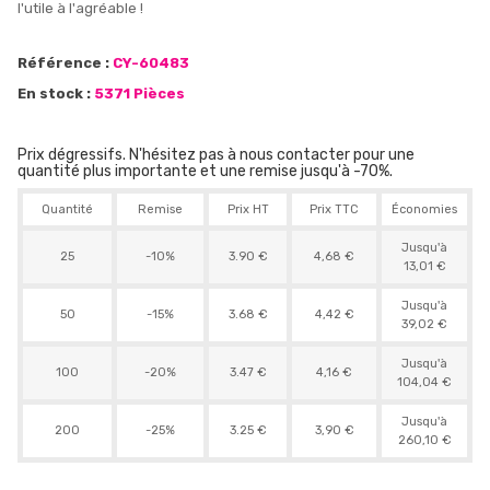
l'utile à l'agréable !
Référence :
CY-60483
En stock :
5371 Pièces
Prix dégressifs. N'hésitez pas à nous contacter pour une
quantité plus importante et une remise jusqu'à -70%.
Quantité
Remise
Prix HT
Prix TTC
Économies
Jusqu'à
25
-10%
3.90 €
4,68 €
13,01 €
Jusqu'à
50
-15%
3.68 €
4,42 €
39,02 €
Jusqu'à
100
-20%
3.47 €
4,16 €
104,04 €
Jusqu'à
200
-25%
3.25 €
3,90 €
260,10 €