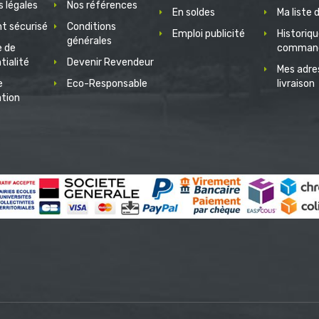
 légales
Nos références
En soldes
Ma liste 
t sécurisé
Conditions
Emploi publicité
Historiq
générales
e de
comman
tialité
Devenir Revendeur
Mes adre
e
Eco-Responsable
livraison
ation