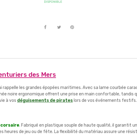
DISPONIBLE
enturiers des Mers
ui rappelle les grandes épopées maritimes. Avec sa lame courbée carac
ignée noire ergonomique offrent une prise en main confortable, tandis q
vie à vos
déguisements de pirates
lors de vos événements festifs.
 corsaire
. Fabriqué en plastique souple de haute qualité, il garantit u
eures de jeu ou de fête. La flexibilité du matériau assure une résis