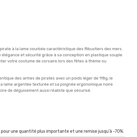
irate à la lame courbée caractéristique des flibustiers des mers.
élégance et sécurité grâce à sa conception en plastique souple
éter votre costume de corsaire lors des fêtes à thème ou
hentique des armes de pirates avec un poids léger de 118g, le
. Sa lame argentée texturée et sa poignée ergonomique noire
re de déguisement aussi réaliste que sécurisé.
r pour une quantité plus importante et une remise jusqu'à -70%.