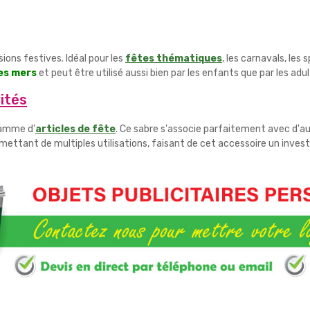
ons festives. Idéal pour les
fêtes thématiques
, les carnavals, les
es mers
et peut être utilisé aussi bien par les enfants que par les a
ités
gamme d'
articles de fête
. Ce sabre s'associe parfaitement avec d'a
rmettant de multiples utilisations, faisant de cet accessoire un inves