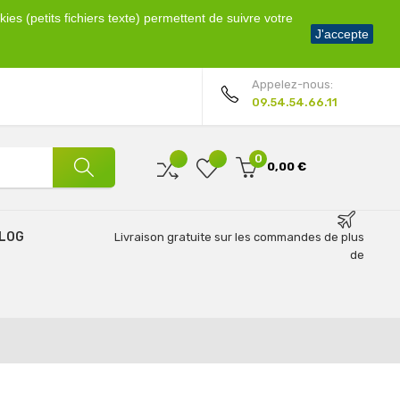
ies (petits fichiers texte) permettent de suivre votre
Bienvenue !
J'accepte
Mon compte
Appelez-nous:
09.54.54.66.11
0
0,00 €
LOG
Livraison gratuite sur les commandes de plus
de
69€