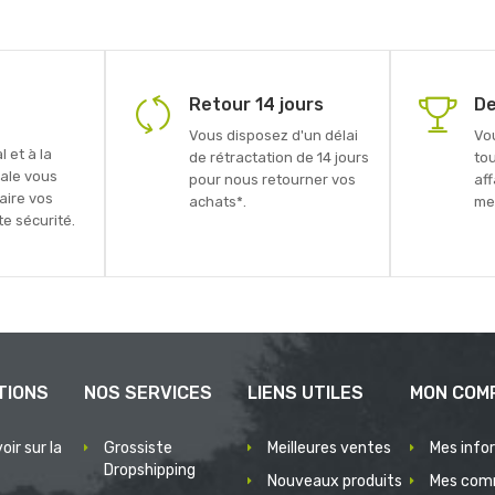
Retour 14 jours
De
Vous disposez d'un délai
Vo
 et à la
de rétractation de 14 jours
to
ale vous
pour nous retourner vos
aff
faire vos
achats*.
mei
e sécurité.
TIONS
NOS SERVICES
LIENS UTILES
MON COM
oir sur la
Grossiste
Meilleures ventes
Mes info
Dropshipping
Nouveaux produits
Mes com