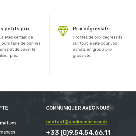
s petits prix
Prix dégressifs
us êtes certain de
Profitez de prix dégressifs
ujours faire de bonnes
sur tout le site pour vos
aires et de payer le
achats en gros à prix
lleur prix.
grossiste.
PTE
COMMUNIQUER AVEC NOUS
contact@coolminiprix.com
rmations
+33 (0)9.54.54.66.11
mandes