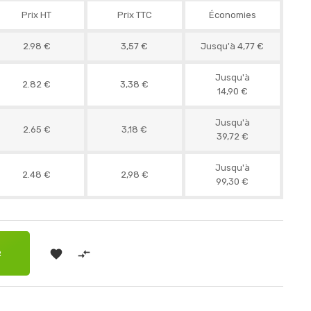
Prix HT
Prix TTC
Économies
2.98 €
3,57 €
Jusqu'à 4,77 €
Jusqu'à
2.82 €
3,38 €
14,90 €
Jusqu'à
2.65 €
3,18 €
39,72 €
Jusqu'à
2.48 €
2,98 €
99,30 €


R