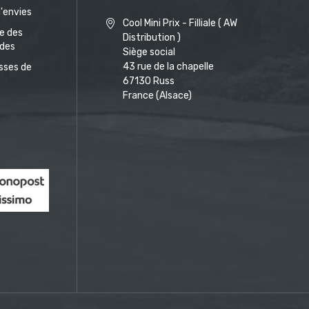
d'envies
Cool Mini Prix - Filliale ( AW
ue des
Distribution )
des
Siège social
43 rue de la chapelle
sses de
67130 Russ
France (Alsace)