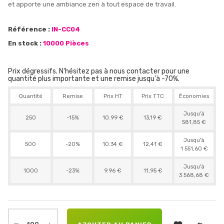
et apporte une ambiance zen à tout espace de travail.
Référence :
IN-CC04
En stock :
10000 Pièces
Prix dégressifs. N'hésitez pas à nous contacter pour une
quantité plus importante et une remise jusqu'à -70%.
Quantité
Remise
Prix HT
Prix TTC
Économies
Jusqu'à
250
-15%
10.99 €
13,19 €
581,85 €
Jusqu'à
500
-20%
10.34 €
12,41 €
1 551,60 €
Jusqu'à
1000
-23%
9.96 €
11,95 €
3 568,68 €