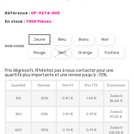
Référence :
OP-9274-005
En stock :
7000 Pièces
Jaune
Bleu
Blanc
Noir
MON CHOIX
Rouge
Vert
Orange
Fuchsia
Prix dégressifs. N'hésitez pas à nous contacter pour une
quantité plus importante et une remise jusqu'à -70%.
Quantité
Remise
Prix HT
Prix TTC
Économies
Jusqu'à
150
-20%
0.87 €
1,04 €
38,88 €
Jusqu'à
300
-25%
0.81 €
0,97 €
97,20 €
Jusqu'à
600
-30%
0.76 €
0,91 €
233,28 €