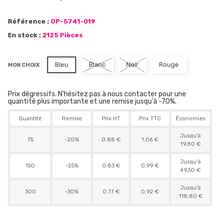
Référence :
OP-5741-019
En stock :
2125 Pièces
Bleu
Blanc
Noir
Rouge
MON CHOIX
Prix dégressifs. N'hésitez pas à nous contacter pour une
quantité plus importante et une remise jusqu'à -70%.
Quantité
Remise
Prix HT
Prix TTC
Économies
Jusqu'à
75
-20%
0.88 €
1,06 €
19,80 €
Jusqu'à
150
-25%
0.83 €
0,99 €
49,50 €
Jusqu'à
300
-30%
0.77 €
0,92 €
118,80 €