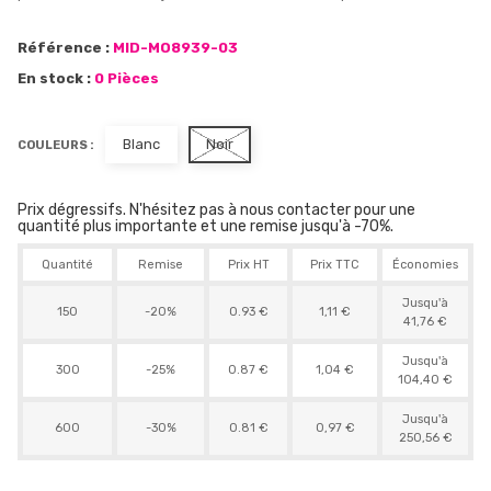
Référence :
MID-MO8939-03
En stock :
0 Pièces
Blanc
Noir
COULEURS :
Prix dégressifs. N'hésitez pas à nous contacter pour une
quantité plus importante et une remise jusqu'à -70%.
Quantité
Remise
Prix HT
Prix TTC
Économies
Jusqu'à
150
-20%
0.93 €
1,11 €
41,76 €
Jusqu'à
300
-25%
0.87 €
1,04 €
104,40 €
Jusqu'à
600
-30%
0.81 €
0,97 €
250,56 €