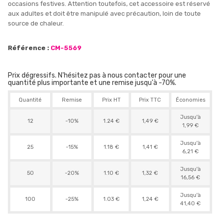
occasions festives. Attention toutefois, cet accessoire est réservé
aux adultes et doit être manipulé avec précaution, loin de toute
source de chaleur.
Référence :
CM-5569
Prix dégressifs. N'hésitez pas à nous contacter pour une
quantité plus importante et une remise jusqu'à -70%.
Quantité
Remise
Prix HT
Prix TTC
Économies
Jusqu'à
12
-10%
1.24 €
1,49 €
1,99 €
Jusqu'à
25
-15%
1.18 €
1,41 €
6,21 €
Jusqu'à
50
-20%
1.10 €
1,32 €
16,56 €
Jusqu'à
100
-25%
1.03 €
1,24 €
41,40 €