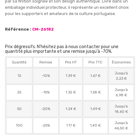
par sa finition soignée et son design authentique. Livré dans un
emballage individuel protecteur, il représente un excellent choix
pour les supporters et amateurs de la culture portugaise.
Référence :
CM-26182
Prix dégressifs. N'hésitez pas à nous contacter pour une
quantité plus importante et une remise jusqu'à -70%.
Quantité
Remise
Prix HT
Prix TTC
Économies
Jusqu'à
12
-10%
1.39 €
1,67 €
2,23 €
Jusqu'à
25
-15%
1.32 €
1,58 €
6,98 €
Jusqu'à
50
-20%
1.24 €
1,49 €
18,60 €
Jusqu'à
100
-25%
1.17 €
1,40 €
46,50 €