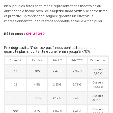
Idéal pour les fêtes costumées, représentations théâtrales ou
animations à thème royal, ce
sceptre décoratif
allie esthétisme
et praticité. Sa fabrication soignée garantit un effet visuel
impressionnant tout en restant abordable et facile à manipuler.
Référence :
CM-24240
Prix dégressifs. N'hésitez pas à nous contacter pour une
quantité plus importante et une remise jusqu'à -70%.
Quantité
Remise
Prix HT
Prix TTC
Économies
Jusqu'à
12
-10%
2.47 €
2,96 €
3,95 €
Jusqu'à
25
-15%
2.33 €
2,79 €
12,33 €
Jusqu'à
50
-20%
2.19 €
2,63 €
32,88 €
Jusqu'à
100
-25%
2.06 €
2,47 €