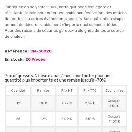
Fabriquée en polyester 100%, cette guirlande est légère et
résistante, idéale pour créer une ambiance festive lors des matchs
de football ou autres événements sportifs. Son installation simple
permet de décorer rapidement n'importe quel espace intérieur.
Pour des raisons de sécurité, gardez-la éloignée de toute source
de chaleur.
Référence :
CM-30928
En stock :
20 Pièces
Prix dégressifs. N'hésitez pas à nous contacter pour une
quantité plus importante et une remise jusqu'à -70%.
Quantité
Remise
Prix HT
Prix TTC
Économies
Jusqu'à
12
-10%
2.22 €
2,66 €
3,54 €
Jusqu'à
25
-15%
2.09 €
2,51 €
11,07 €