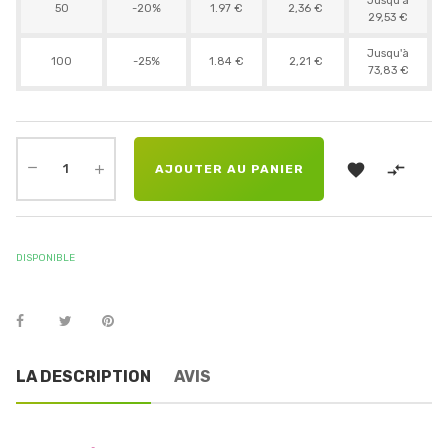
Jusqu'à
50
-20%
1.97 €
2,36 €
29,53 €
Jusqu'à
100
-25%
1.84 €
2,21 €
73,83 €


AJOUTER AU PANIER
DISPONIBLE
LA DESCRIPTION
AVIS