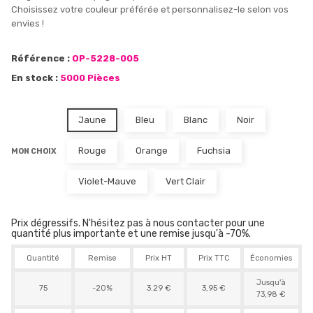
Choisissez votre couleur préférée et personnalisez-le selon vos
envies !
Référence :
OP-5228-005
En stock :
5000 Pièces
Jaune
Bleu
Blanc
Noir
Rouge
Orange
Fuchsia
MON CHOIX
Violet-Mauve
Vert Clair
Prix dégressifs. N'hésitez pas à nous contacter pour une
quantité plus importante et une remise jusqu'à -70%.
Quantité
Remise
Prix HT
Prix TTC
Économies
Jusqu'à
75
-20%
3.29 €
3,95 €
73,98 €