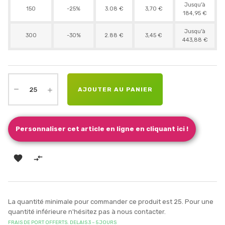
Jusqu'à
150
-25%
3.08 €
3,70 €
184,95 €
Jusqu'à
300
-30%
2.88 €
3,45 €
443,88 €
AJOUTER AU PANIER
Personnaliser cet article en ligne en cliquant ici !


La quantité minimale pour commander ce produit est 25. Pour une
quantité inférieure n'hésitez pas à nous contacter.
FRAIS DE PORT OFFERTS. DELAIS 3 – 5 JOURS