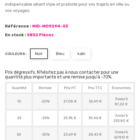
indispensable alliant style et praticité pour vos trajets en ville ou
vos voyages.
Référence :
MID-MO9294-03
En stock :
5852 Pièces
Noir
Bleu
kaki
COULEURS :
Prix dégressifs. N'hésitez pas à nous contacter pour une
quantité plus importante et une remise jusqu'à -70%.
Quantité
Remise
Prix HT
Prix TTC
Économies
Jusqu'à
10
-20%
27.08 €
32,49 €
81,22 €
Jusqu'à
25
-25%
25.38 €
30,46 €
253,80 €
Jusqu'à
50
-30%
23.69 €
28,43 €
609,12 €