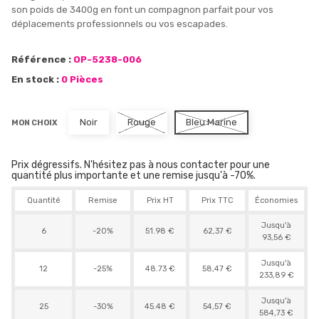
son poids de 3400g en font un compagnon parfait pour vos
déplacements professionnels ou vos escapades.
Référence :
OP-5238-006
En stock :
0 Pièces
Noir
Rouge
Bleu Marine
MON CHOIX
Prix dégressifs. N'hésitez pas à nous contacter pour une
quantité plus importante et une remise jusqu'à -70%.
Quantité
Remise
Prix HT
Prix TTC
Économies
Jusqu'à
6
-20%
51.98 €
62,37 €
93,56 €
Jusqu'à
12
-25%
48.73 €
58,47 €
233,89 €
Jusqu'à
25
-30%
45.48 €
54,57 €
584,73 €