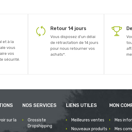
Retour 14 jours
De
Vous disposez d'un délai
Vo
 et à la
de rétractation de 14 jours
to
ale vous
pour nous retourner vos
aff
faire vos
achats*.
mei
e sécurité.
TIONS
NOS SERVICES
LIENS UTILES
MON COM
oir sur la
Grossiste
Meilleures ventes
Mes info
Dropshipping
Nouveaux produits
Mes com