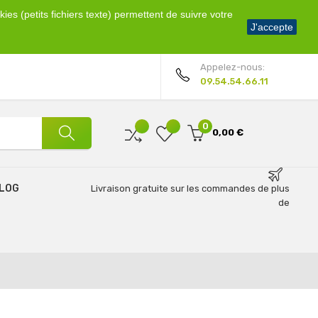
ies (petits fichiers texte) permettent de suivre votre
Bienvenue !
J'accepte
Mon compte
Appelez-nous:
09.54.54.66.11
0
0,00 €
LOG
Livraison gratuite sur les commandes de plus
de
69€