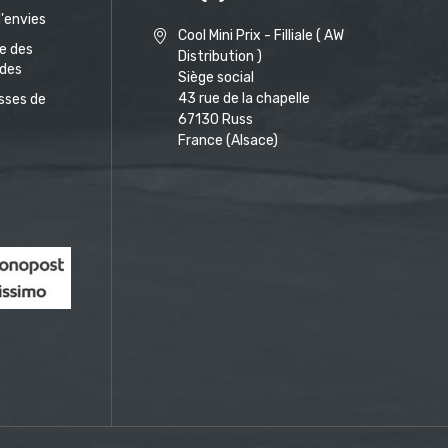
d'envies
Cool Mini Prix - Filliale ( AW
ue des
Distribution )
des
Siège social
43 rue de la chapelle
sses de
67130 Russ
France (Alsace)