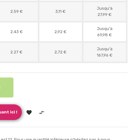
Jusqu'à
2.59 €
3,11 €
27,99 €
Jusqu'à
2.43 €
2,92 €
69,98 €
Jusqu'à
2.27 €
2,72 €
167,96 €
R


ant ici !
st 12. Pour une quantité inférieure n'hésitez pas à nous