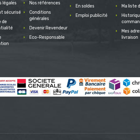
 légales
Nos références
En soldes
Ma liste 
t sécurisé
Conditions
Emploi publicité
Historiq
générales
e de
comman
tialité
Devenir Revendeur
Mes adre
e
Eco-Responsable
livraison
ation