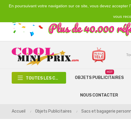
En poursuivant votre navigation sur ce site, vous devez accepter l’u
Emplacement
Devise
€
France
EUR
vous reco
HOT
OBJETS PUBLICITAIRES
TOUTES LES CATÉGORIES
NOUS CONTACTER
Accueil
Objets Publicitaires
Sacs et bagagerie personn