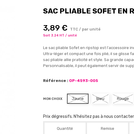
SAC PLIABLE SOFET EN 
3,89 €
TTC / par unité
Soit 3.24 HT / unité
Le sac pliable Sofet en ripstop est l'accessoire 
Ultra-léger et compact une fois plié, il se glisse 
sac pliable allie praticité et style. Sa grande ca
Personnalisable, il peut également servir de supp
Référence :
OP-4593-005
Jaune
Bleu
Rouge
MON CHOIX
Prix dégressifs. N'hésitez pas à nous contacte
Quantité
Remise