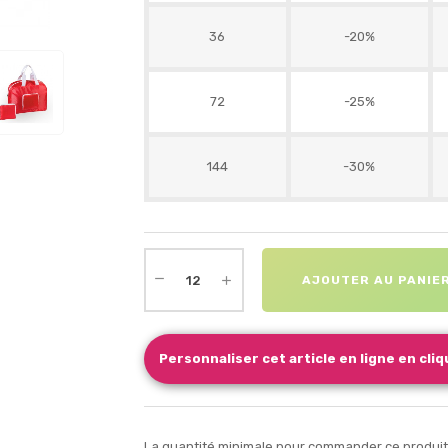
36
-20%
72
-25%
144
-30%
AJOUTER AU PANIE
Personnaliser cet article en ligne en cliqu
La quantité minimale pour commander ce produit e