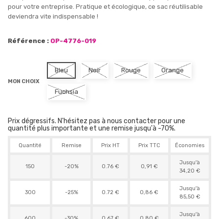
pour votre entreprise. Pratique et écologique, ce sac réutilisable
deviendra vite indispensable !
Référence :
OP-4776-019
Bleu
Noir
Rouge
Orange
MON CHOIX
Fuchsia
Prix dégressifs. N'hésitez pas à nous contacter pour une
quantité plus importante et une remise jusqu'à -70%.
Quantité
Remise
Prix HT
Prix TTC
Économies
Jusqu'à
150
-20%
0.76 €
0,91 €
34,20 €
Jusqu'à
300
-25%
0.72 €
0,86 €
85,50 €
Jusqu'à
600
-30%
0.67 €
0,80 €