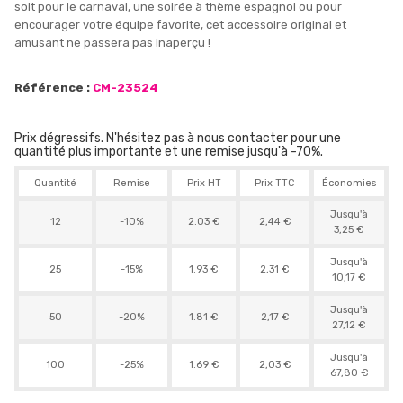
soit pour le carnaval, une soirée à thème espagnol ou pour
encourager votre équipe favorite, cet accessoire original et
amusant ne passera pas inaperçu !
Référence :
CM-23524
Prix dégressifs. N'hésitez pas à nous contacter pour une
quantité plus importante et une remise jusqu'à -70%.
Quantité
Remise
Prix HT
Prix TTC
Économies
Jusqu'à
12
-10%
2.03 €
2,44 €
3,25 €
Jusqu'à
25
-15%
1.93 €
2,31 €
10,17 €
Jusqu'à
50
-20%
1.81 €
2,17 €
27,12 €
Jusqu'à
100
-25%
1.69 €
2,03 €
67,80 €