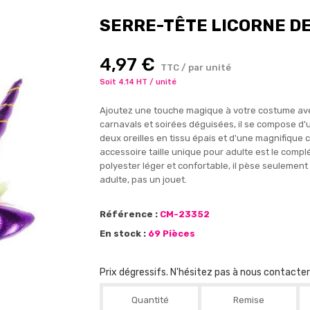
SERRE-TÊTE LICORNE D
4,97 €
TTC / par unité
Soit 4.14 HT / unité
Ajoutez une touche magique à votre costume avec 
carnavals et soirées déguisées, il se compose d'
deux oreilles en tissu épais et d'une magnifique 
accessoire taille unique pour adulte est le comp
polyester léger et confortable, il pèse seulement
adulte, pas un jouet.
Référence :
CM-23352
En stock :
69 Pièces
Prix dégressifs. N'hésitez pas à nous contacte
Quantité
Remise