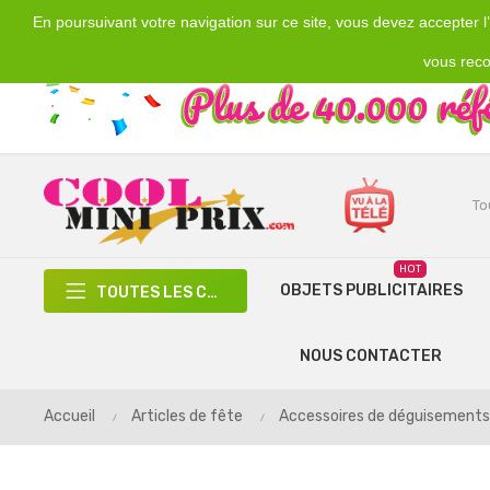
En poursuivant votre navigation sur ce site, vous devez accepter l’u
Emplacement
Devise
€
France
EUR
vous reco
HOT
OBJETS PUBLICITAIRES
TOUTES LES CATÉGORIES
NOUS CONTACTER
Accueil
Articles de fête
Accessoires de déguisements