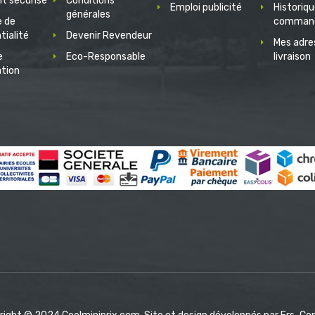
t sécurisé
Conditions
Emploi publicité
Historiq
générales
e de
comman
tialité
Devenir Revendeur
Mes adre
e
Eco-Responsable
livraison
ation