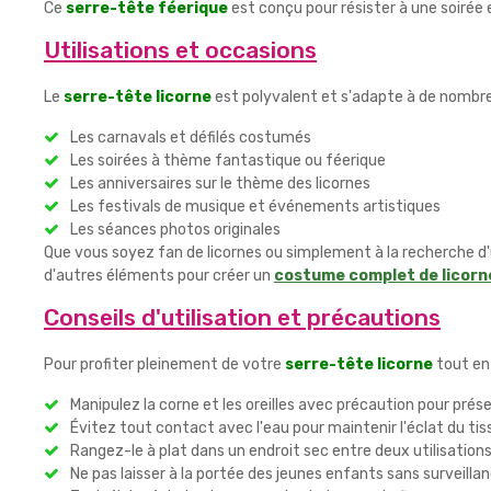
Ce
serre-tête féerique
est conçu pour résister à une soirée 
Utilisations et occasions
Le
serre-tête licorne
est polyvalent et s'adapte à de nombreu
Les carnavals et défilés costumés
Les soirées à thème fantastique ou féerique
Les anniversaires sur le thème des licornes
Les festivals de musique et événements artistiques
Les séances photos originales
Que vous soyez fan de licornes ou simplement à la recherche d
d'autres éléments pour créer un
costume complet de licorn
Conseils d'utilisation et précautions
Pour profiter pleinement de votre
serre-tête licorne
tout en
Manipulez la corne et les oreilles avec précaution pour prés
Évitez tout contact avec l'eau pour maintenir l'éclat du tis
Rangez-le à plat dans un endroit sec entre deux utilisation
Ne pas laisser à la portée des jeunes enfants sans surveilla