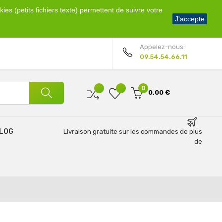
ies (petits fichiers texte) permettent de suivre votre
Bienvenue !
J'accepte
Mon compte
Appelez-nous:
09.54.54.66.11
0
0,00 €
LOG
Livraison gratuite sur les commandes de plus
de
69€