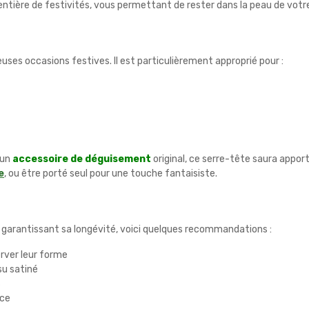
entière de festivités, vous permettant de rester dans la peau de votr
ses occasions festives. Il est particulièrement approprié pour :
'un
accessoire de déguisement
original, ce serre-tête saura appor
e
, ou être porté seul pour une touche fantaisiste.
 garantissant sa longévité, voici quelques recommandations :
erver leur forme
su satiné
s
nce