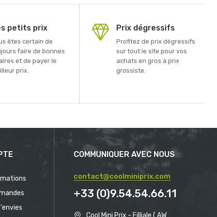
s petits prix
Prix dégressifs
us êtes certain de
Profitez de prix dégressifs
ujours faire de bonnes
sur tout le site pour vos
aires et de payer le
achats en gros à prix
lleur prix.
grossiste.
PTE
COMMUNIQUER AVEC NOUS
contact@coolminiprix.com
rmations
+33 (0)9.54.54.66.11
mandes
d'envies
Cool Mini Prix - Filliale ( AW