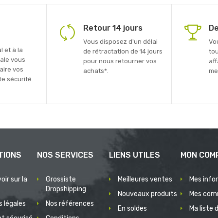
Retour 14 jours
De
Vous disposez d'un délai
Vo
 et à la
de rétractation de 14 jours
to
ale vous
pour nous retourner vos
aff
faire vos
achats*.
mei
e sécurité.
TIONS
NOS SERVICES
LIENS UTILES
MON COM
oir sur la
Grossiste
Meilleures ventes
Mes info
Dropshipping
Nouveaux produits
Mes com
 légales
Nos références
En soldes
Ma liste 