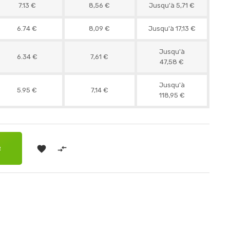
7.13 €
8,56 €
Jusqu'à 5,71 €
6.74 €
8,09 €
Jusqu'à 17,13 €
Jusqu'à
6.34 €
7,61 €
47,58 €
Jusqu'à
5.95 €
7,14 €
118,95 €


R