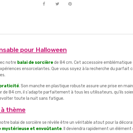
pensable pour Halloween
vec notre
balai de sorcière
de 84 cm. Cet accessoire emblématique e
 expériences ensorcelantes. Que vous soyez à la recherche du parfai
es.
praticité
. Son manche en plastique robuste assure une prise en main 
 de 84 cm, il s'adapte parfaitement à tous les utilisateurs, qu'ils so
evolter toute la nuit sans fatigue.
s à thème
re balai de sorcière se révèle être un véritable atout pour la décorat
 mystérieuse et envoûtante
. Il deviendra rapidement un élément 