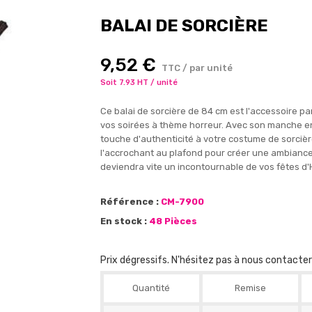
BALAI DE SORCIÈRE
9,52 €
TTC / par unité
Soit 7.93 HT / unité
Ce balai de sorcière de 84 cm est l'accessoire p
vos soirées à thème horreur. Avec son manche en p
touche d'authenticité à votre costume de sorcière
l'accrochant au plafond pour créer une ambiance t
deviendra vite un incontournable de vos fêtes d
Référence :
CM-7900
En stock :
48 Pièces
Prix dégressifs. N'hésitez pas à nous contacte
Quantité
Remise