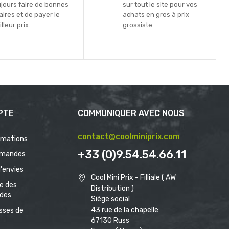
ujours faire de bonnes
sur tout le site pour vos
aires et de payer le
achats en gros à prix
lleur prix.
grossiste.
PTE
COMMUNIQUER AVEC NOUS
contact@coolminiprix.com
rmations
+33 (0)9.54.54.66.11
mandes
d'envies
Cool Mini Prix - Filliale ( AW
ue des
Distribution )
des
Siège social
43 rue de la chapelle
sses de
67130 Russ