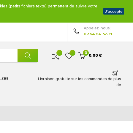
ies (petits fichiers texte) permettent de suivre votre
Bienvenue !
J'accepte
Mon compte
Appelez-nous:
09.54.54.66.11
0
0,00 €
LOG
Livraison gratuite sur les commandes de plus
de
69€