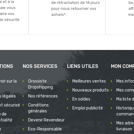
 et à la
de rétractation de 14 jours
to
ale vous
pour nous retourner vos
aff
faire vos
achats*.
mei
e sécurité.
TIONS
NOS SERVICES
LIENS UTILES
MON COM
oir sur la
Grossiste
Meilleures ventes
Mes info
Dropshipping
Nouveaux produits
Mes com
 légales
Nos références
En soldes
Ma liste 
t sécurisé
Conditions
Emploi publicité
Historiq
générales
e de
comman
tialité
Devenir Revendeur
Mes adre
e
Eco-Responsable
livraison