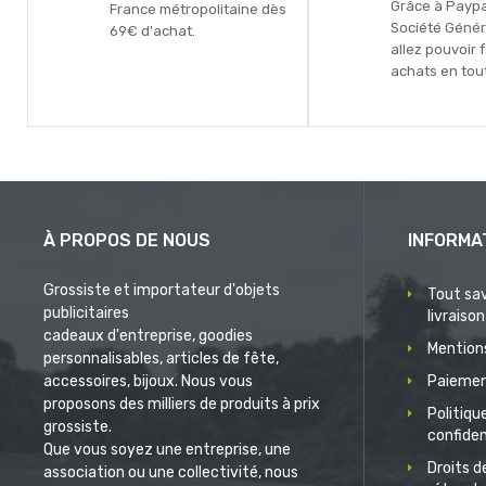
Grâce à Paypal
France métropolitaine dès
Société Génér
69€ d'achat.
allez pouvoir 
achats en tout
À PROPOS DE NOUS
INFORMA
Grossiste et importateur d'objets
Tout sav
publicitaires
livraison
cadeaux d'entreprise, goodies
Mentions
personnalisables, articles de fête,
accessoires, bijoux. Nous vous
Paiemen
proposons des milliers de produits à prix
Politiqu
grossiste.
confiden
Que vous soyez une entreprise, une
Droits d
association ou une collectivité, nous