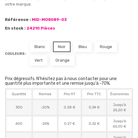
votre marque.
Référence :
MID-MO8089-03
En stock :
24210 Pièces
Blanc
Noir
Bleu
Rouge
COULEURS :
Vert
Orange
Prix dégressifs. N'hésitez pas à nous contacter pour une
quantité plus importante et une remise jusqu'à -70%.
Quantité
Remise
Prix HT
Prix TTC
Économies
Jusqu'à
300
-20%
0.28 €
0,34 €
25,20 €
Jusqu'à
600
-25%
0.27 €
0,32 €
63,00 €
Jusqu'à