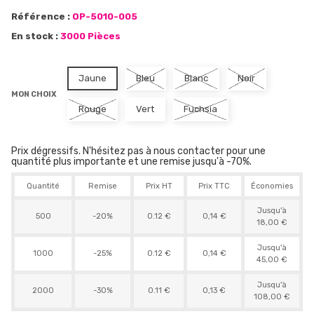
Référence :
OP-5010-005
En stock :
3000 Pièces
Jaune
Bleu
Blanc
Noir
MON CHOIX
Rouge
Vert
Fuchsia
Prix dégressifs. N'hésitez pas à nous contacter pour une
quantité plus importante et une remise jusqu'à -70%.
Quantité
Remise
Prix HT
Prix TTC
Économies
Jusqu'à
500
-20%
0.12 €
0,14 €
18,00 €
Jusqu'à
1000
-25%
0.12 €
0,14 €
45,00 €
Jusqu'à
2000
-30%
0.11 €
0,13 €
108,00 €