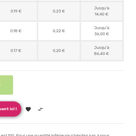
Jusqu'à
0.19 €
0,23 €
14,40 €
Jusqu'à
0.18 €
0,22 €
36,00 €
Jusqu'à
0.17 €
0,20 €
86,40 €
R


ant ici !
st 100. Pour une quantité inférieure n'hésitez pas à nous