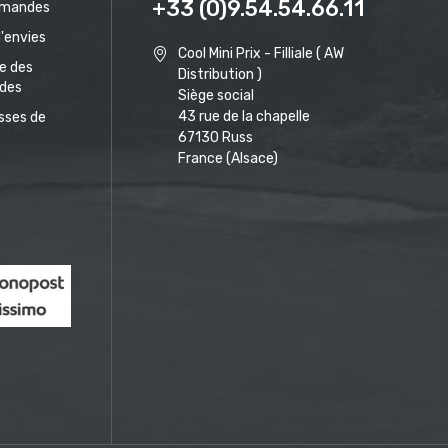
+33 (0)9.54.54.66.11
mandes
d'envies
Cool Mini Prix - Filliale ( AW
ue des
Distribution )
des
Siège social
43 rue de la chapelle
sses de
67130 Russ
France (Alsace)