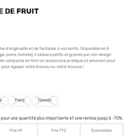
E DE FRUIT
e d'originalité et de fantaisie à vos écrits. Disponible en 5
e, poire, tomate), il séduira petits et grands par son design
ille compacte en font un accessoire pratique et amusant pour
ré pour égayer votre bureau ou votre trousse !
e
Poire
Tomate
r pour une quantité plus importante et une remise jusqu'à -70%.
Prix HT
Prix TTC
Économies