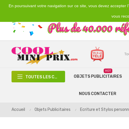
En poursuivant votre navigation sur ce site, vous devez accepter l’u
Emplacement
Devise
€
France
EUR
vous reco
HOT
OBJETS PUBLICITAIRES
TOUTES LES CATÉGORIES
NOUS CONTACTER
Accueil
Objets Publicitaires
Ecriture et Stylos personn