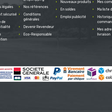
Nouveaux produits
Mes com
 légales
Nos références
En soldes
Ma liste 
t sécurisé
Conditions
Emploi publicité
Historiq
générales
e de
comman
tialité
Devenir Revendeur
Mes adre
e
Eco-Responsable
livraison
ation