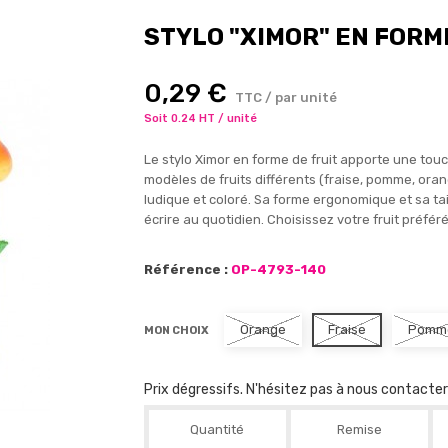
STYLO "XIMOR" EN FORM
0,29 €
TTC / par unité
Soit 0.24 HT / unité
Le stylo Ximor en forme de fruit apporte une touch
modèles de fruits différents (fraise, pomme, orang
ludique et coloré. Sa forme ergonomique et sa ta
écrire au quotidien. Choisissez votre fruit préfé
Référence :
OP-4793-140
Orange
Fraise
Pomm
MON CHOIX
Prix dégressifs. N'hésitez pas à nous contacte
Quantité
Remise