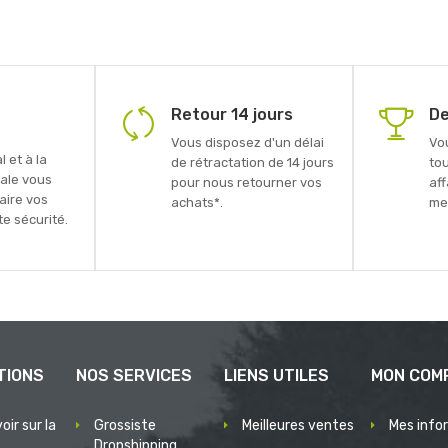
Retour 14 jours
De
Vous disposez d'un délai
Vo
 et à la
de rétractation de 14 jours
to
ale vous
pour nous retourner vos
aff
faire vos
achats*.
mei
e sécurité.
TIONS
NOS SERVICES
LIENS UTILES
MON COM
oir sur la
Grossiste
Meilleures ventes
Mes info
Dropshipping