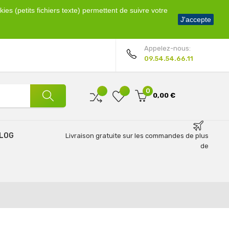
ies (petits fichiers texte) permettent de suivre votre
Bienvenue !
J'accepte
Mon compte
Appelez-nous:
09.54.54.66.11
0
0,00 €
LOG
Livraison gratuite sur les commandes de plus
de
69€