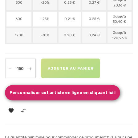
Jusqu'à
300
-20%
0.23 €
0,27 €
20,16 €
Jusqu'à
600
-25%
0.21 €
0,25 €
50,40 €
Jusqu'à
1200
-30%
0.20 €
0,24 €
120,96 €
AJOUTER AU PANIER
Personnaliser cet article en ligne en cliquant ici !


La quantité minimale pour commander ce produit est 150. Pour une