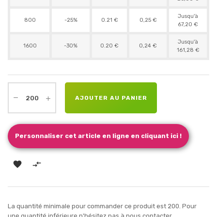
Jusqu'à
800
-25%
0.21 €
0,25 €
67,20 €
Jusqu'à
1600
-30%
0.20 €
0,24 €
161,28 €
AJOUTER AU PANIER
Personnaliser cet article en ligne en cliquant ici !


La quantité minimale pour commander ce produit est 200. Pour
une quantité inférieure n'hésitez pas à nous contacter.