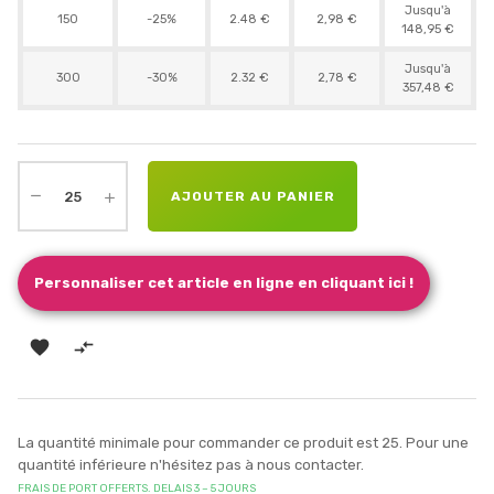
Jusqu'à
150
-25%
2.48 €
2,98 €
148,95 €
Jusqu'à
300
-30%
2.32 €
2,78 €
357,48 €
AJOUTER AU PANIER
Personnaliser cet article en ligne en cliquant ici !


La quantité minimale pour commander ce produit est 25. Pour une
quantité inférieure n'hésitez pas à nous contacter.
FRAIS DE PORT OFFERTS. DELAIS 3 – 5 JOURS