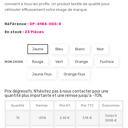
convient à tous les profils. Un produit textile de qualité pour
véhiculer efficacement votre image de marque.
Référence :
OP-4184-005-S
En stock :
23 Pièces
Jaune
Bleu
Blanc
Noir
Rouge
Vert
Orange
Fuchsia
MON CHOIX
Jaune Fluo
Orange Fluo
Prix dégressifs. N'hésitez pas à nous contacter pour une
quantité plus importante et une remise jusqu'à -70%.
Quantité
Remise
Prix HT
Prix TTC
Économies
Jusqu'à
75
-20%
2.65 €
3,18 €
59,58 €