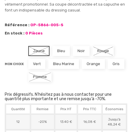
vêtement promotionnel. Sa coupe décontractée et sa capuche en
font un indispensable du dressing casual.
Référence :
OP-5866-005-S
En stock :
0 Pièces
Jaune
Bleu
Noir
Rouge
Vert
Bleu Marine
Orange
Gris
MON CHOIX
Pomme
Prix dégressifs. N'hésitez pas à nous contacter pour une
quantité plus importante et une remise jusqu'à -70%.
Quantité
Remise
Prix HT
Prix TTC
Économies
Jusqu'à
12
-20%
13.40 €
16,08 €
48,24 €