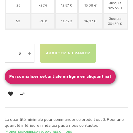
Jusqu'à
25
-25%
12.57 €
15,08 €
125,63 €
Jusqu'à
50
-30%
11.73 €
14,07 €
301,50 €
AJOUTER AU PANIER
Personnaliser cet article en ligne en cliquant ici !


La quantité minimale pour commander ce produit est 3. Pour une
quantité inférieure n'hésitez pas à nous contacter.
PRODUIT DISPONIBLE AVEC D'AUTRES OPTIONS