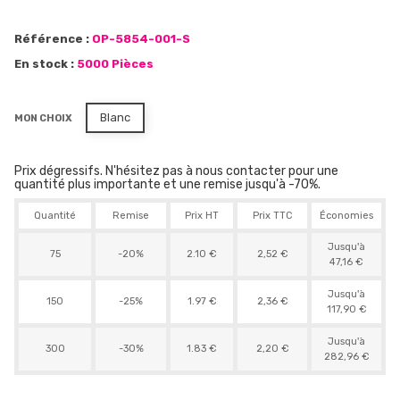
Référence :
OP-5854-001-S
En stock :
5000 Pièces
Blanc
MON CHOIX
Prix dégressifs. N'hésitez pas à nous contacter pour une
quantité plus importante et une remise jusqu'à -70%.
Quantité
Remise
Prix HT
Prix TTC
Économies
Jusqu'à
75
-20%
2.10 €
2,52 €
47,16 €
Jusqu'à
150
-25%
1.97 €
2,36 €
117,90 €
Jusqu'à
300
-30%
1.83 €
2,20 €
282,96 €