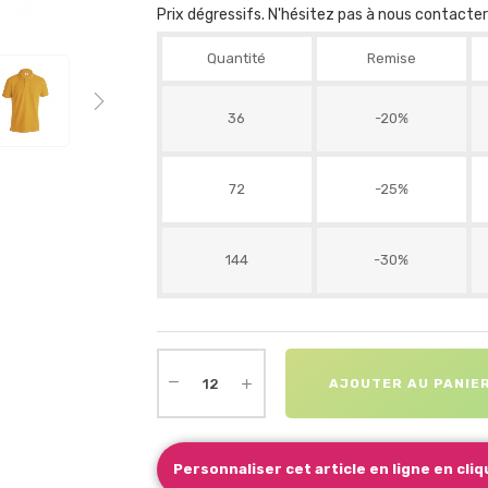
Prix dégressifs. N'hésitez pas à nous contacte
Quantité
Remise
36
-20%
72
-25%
144
-30%
AJOUTER AU PANIE
Personnaliser cet article en ligne en cliqu