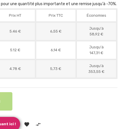
r pour une quantité plus importante et une remise jusqu'à -70%.
Prix HT
Prix TTC
Économies
Jusqu'à
5.46 €
6,55 €
58,92 €
Jusqu'à
5.12 €
6,14 €
147,31 €
Jusqu'à
4.78 €
5,73 €
353,55 €
R


ant ici !