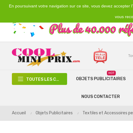
En poursuivant votre navigation sur ce site, vous devez accepter l’u
Emplacement
Devise
€
France
EUR
vous reco
HOT
OBJETS PUBLICITAIRES
TOUTES LES CATÉGORIES
NOUS CONTACTER
Accueil
Objets Publicitaires
Textiles et Accessoires pe