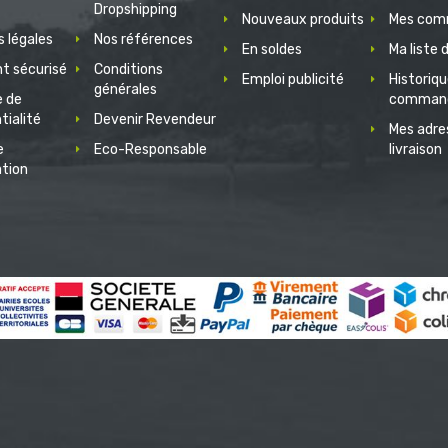
Dropshipping
Nouveaux produits
Mes com
 légales
Nos références
En soldes
Ma liste 
t sécurisé
Conditions
Emploi publicité
Historiq
générales
e de
comman
tialité
Devenir Revendeur
Mes adre
e
Eco-Responsable
livraison
ation