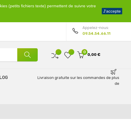
ies (petits fichiers texte) permettent de suivre votre
Bienvenue !
J'accepte
Mon compte
Appelez-nous:
09.54.54.66.11
0
0,00 €
LOG
Livraison gratuite sur les commandes de plus
de
69€