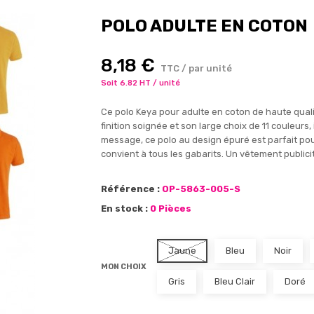
POLO ADULTE EN COTON
8,18 €
TTC / par unité
Soit 6.82 HT / unité
Ce polo Keya pour adulte en coton de haute quali
finition soignée et son large choix de 11 couleurs
message, ce polo au design épuré est parfait pour
convient à tous les gabarits. Un vêtement public
Référence :
OP-5863-005-S
En stock :
0 Pièces
Jaune
Bleu
Noir
MON CHOIX
Gris
Bleu Clair
Doré