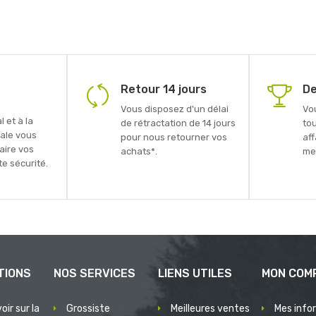
Retour 14 jours
De
Vous disposez d'un délai
Vo
 et à la
de rétractation de 14 jours
to
ale vous
pour nous retourner vos
aff
faire vos
achats*.
mei
e sécurité.
TIONS
NOS SERVICES
LIENS UTILES
MON COM
oir sur la
Grossiste
Meilleures ventes
Mes info