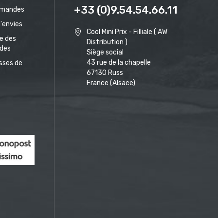
+33 (0)9.54.54.66.11
mandes
d'envies
Cool Mini Prix - Filliale ( AW
ue des
Distribution )
des
Siège social
43 rue de la chapelle
sses de
67130 Russ
France (Alsace)