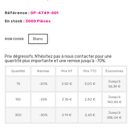
Référence :
OP-4749-001
En stock :
3000 Pièces
Blanc
MON CHOIX
Prix dégressifs. N'hésitez pas à nous contacter pour une
quantité plus importante et une remise jusqu'à -70%.
Quantité
Remise
Prix HT
Prix TTC
Économies
Jusqu'à
75
-20%
2.50 €
3,00 €
56,34 €
Jusqu'à
150
-25%
2.35 €
2,82 €
140,85 €
Jusqu'à
300
-30%
2.19 €
2,63 €
338,04 €